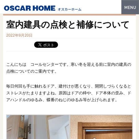
トップ
室内建具の点検と補修について
特長
2022年9月20日
性能・技術
イベント・モデルハウス
こんにちは コールセンターです。寒い冬を迎える前に室内の建具の
商品ラインナップ
点検についてのご案内です。
建築実例
毎日何回も手に触れるドア、建付けが悪くなり、開閉しづらくなると
ストレスがたまりますよね。原因はドアの枠や、ドア本体の歪み、ド
フォトギャラリー
アハンドルのゆるみ、蝶番のねじのゆるみ等が上げられます。
販売中の物件
スマートセレクト
土地情報