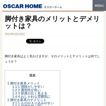
トップ
脚付き家具のメリットとデメリ
特長
ットは？
性能・技術
2023年3月16日
イベント・モデルハウス
商品ラインナップ
脚付き家具はよく見かけますが、そのメリットとデメリットは何でし
ょうか？
建築実例
フォトギャラリー
目次
販売中の物件
1
脚付き家具メリット
1.1
1 掃除がしやすい
1.2
2 通気性が良い
スマートセレクト
1.3
3 部屋が広く見える
1.4
4 おしゃれな雰囲気に
2
脚付き家具のデメリット
土地情報
2.1
1 ものが入り込みやすい