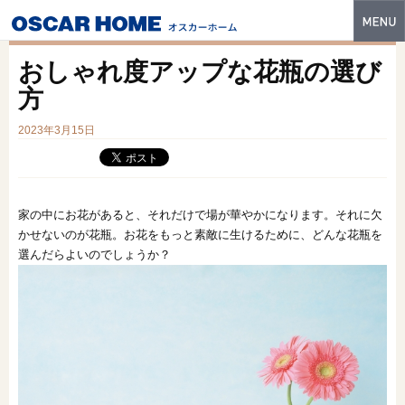
トップ
おしゃれ度アップな花瓶の選び
特長
方
性能・技術
2023年3月15日
イベント・モデルハウス
商品ラインナップ
家の中にお花があると、それだけで場が華やかになります。それに欠
かせないのが花瓶。お花をもっと素敵に生けるために、どんな花瓶を
建築実例
選んだらよいのでしょうか？
フォトギャラリー
販売中の物件
スマートセレクト
土地情報