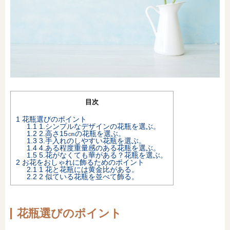
オンライン相談会
目次
1
花瓶選びのポイント
1.1
1.シンプルなデザインの花瓶を選ぶ。
1.2
2.高さ15㎝の花瓶を選ぶ。
1.3
3.手入れのしやすい花瓶を選ぶ。
1.4
4.ある程度重量感のある花瓶を選ぶ。
1.5
5.花がなくても華がある？花瓶を選ぶ。
2
お花をおしゃれに飾るためのポイント
2.1
1 花と花瓶には黄金比がある。
2.2
2 似ている花瓶を並べて飾る。
花瓶選びのポイント