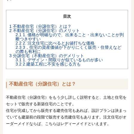
オンライン相談会
目次
1
不動産住宅（分譲住宅）とは？
2
不動産住宅（分譲住宅）のメリット
2.1
1. 価格が明確なので、出来ること・出来ないことが判
断つきやすい
2.2
2. 注文住宅に比べるとお値打ちな価格
2.3
3，住宅の資産価値が下がりにくく販売・住替えなど
の際も有利に
3
分譲住宅（不動産住宅）のデメリット
3.1
1. デザイン・間取りが似ているものが多い
3.2
2.建築工程に不安を感じる方も
不動産住宅（分譲住宅）とは？
不動産住宅（分譲住宅）をもう少し詳しく説明すると、土地と住宅を
セットで販売する新築住宅のことです。
住宅が完成してから販売する建売住宅もあれば、設計プランは決まっ
ていても建築前の段階で販売する売建住宅もあります。注文住宅がオ
ーダーメイドならば、こちらはレディーメイドといえます。