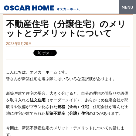
トップ
不動産住宅（分譲住宅）のメリ
特長
ットとデメリットについて
性能・技術
2023年5月29日
イベント・モデルハウス
商品ラインナップ
こんにちは、オスカーホームです。
皆さんが新築住宅を選ぶ際にはいろいろな選択肢があります。
建築実例
新築戸建て住宅の場合、大きく分けると、自分の理想の間取りや設備
フォトギャラリー
を取り入れる
注文住宅
（オーダーメイド）、あらかじめ住宅会社が間
販売中の物件
取りや設備がプラン化された
規格（企画）住宅
、住宅会社が選んだ土
地に住宅が建てられた
新築不動産（分譲）住宅
の3つがあります。
スマートセレクト
今回は、新築不動産住宅のメリット・デメリットについてお話しま
土地情報
す。