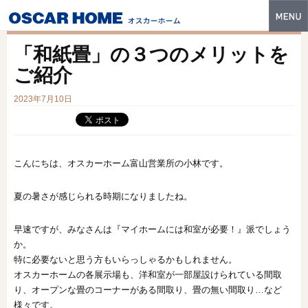
トップ
「和紙畳」の３つのメリットを
特長
ご紹介
性能・技術
2023年7月10日
イベント・モデルハウス
商品ラインナップ
こんにちは、オスカーホーム富山営業所の小林です。
建築実例
夏の暑さが感じられる時期になりましたね。
フォトギャラリー
早速ですが、みなさんは『マイホームには和室が必要！』派でしょう
販売中の物件
か。
特に必要ないと思う方もいらっしゃるかもしれません。
スマートセレクト
オスカーホームの各展示場も、洋和室が一部屋設けられている間取
り、オープンな畳のコーナーがある間取り、畳の無い間取り…など
土地情報
様々です。