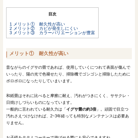
目次
1
メリット① 耐久性が高い
2
メリット② カビが発生しにくい
3
メリット③ カラーバリエーションが豊富
メリット① 耐久性が高い
昔ながらのイグサの畳であれば、使用していくにつれて表面が傷んで
いったり、陽の光で色褪せたり、掃除機でゴシゴシと掃除したために
ボロボロになったりしていまいます。
和紙畳はそれに比べると摩擦に耐え、汚れがつきにくく、ササクレ・
日焼けしづらいものになっています。
一般的に言われている耐久力は「
イグサ畳の約3倍
」。頑固で目立つ
汚れさえつけなければ、2~3年経っても特別なメンテナンスは必要あ
りません。
お子様をタタミコーナーで遊ばせる際にも安心できますね。