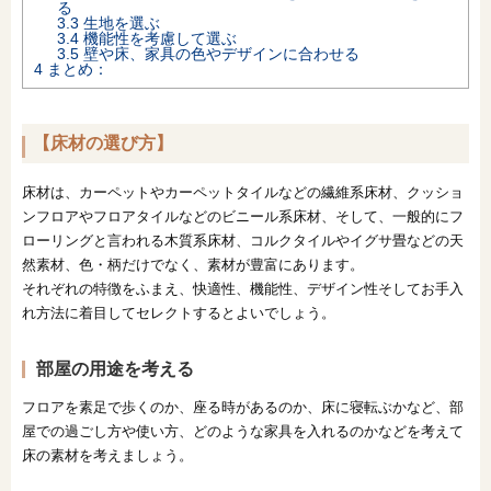
る
3.3
生地を選ぶ
3.4
機能性を考慮して選ぶ
3.5
壁や床、家具の色やデザインに合わせる
4
まとめ：
【床材の選び方】
床材は、カーペットやカーペットタイルなどの繊維系床材、クッショ
ンフロアやフロアタイルなどのビニール系床材、そして、一般的にフ
ローリングと言われる木質系床材、コルクタイルやイグサ畳などの天
然素材、色・柄だけでなく、素材が豊富にあります。
それぞれの特徴をふまえ、快適性、機能性、デザイン性そしてお手入
れ方法に着目してセレクトするとよいでしょう。
部屋の用途を考える
フロアを素足で歩くのか、座る時があるのか、床に寝転ぶかなど、部
屋での過ごし方や使い方、どのような家具を入れるのかなどを考えて
床の素材を考えましょう。