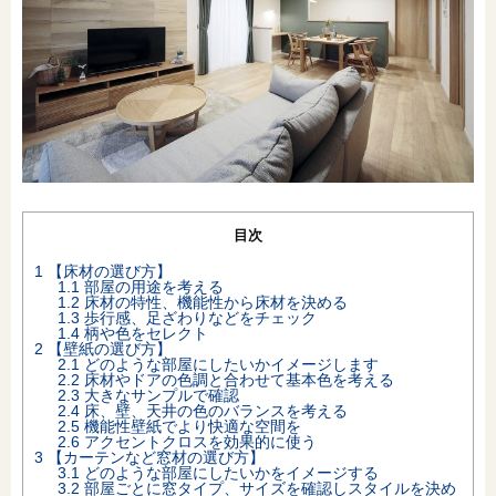
オンライン相談会
目次
1
【床材の選び方】
1.1
部屋の用途を考える
1.2
床材の特性、機能性から床材を決める
1.3
歩行感、足ざわりなどをチェック
1.4
柄や色をセレクト
2
【壁紙の選び方】
2.1
どのような部屋にしたいかイメージします
2.2
床材やドアの色調と合わせて基本色を考える
2.3
大きなサンプルで確認
2.4
床、壁、天井の色のバランスを考える
2.5
機能性壁紙でより快適な空間を
2.6
アクセントクロスを効果的に使う
3
【カーテンなど窓材の選び方】
3.1
どのような部屋にしたいかをイメージする
3.2
部屋ごとに窓タイプ、サイズを確認しスタイルを決め