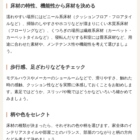
床材の特性、機能性から床材を決める
濡れやすい場所にはビニール系床材（クッションフロア・フロアタイ
ルなど）、掃除のしやすさやホコリなどが溜まりにくい木質系床材
（フローリングなど）、くつろぎの場所は繊維系床材（カーペット・
カーペットタイルなど）、寝転んだりする和室には畳系床材など、用
途に合わせた素材や、メンテナンス性や機能性を考えて選びましょ
う。
歩行感、足ざわりなどをチェック
モデルハウスやメーカーのショールームなどで、滑りやすさ、触れた
時の感触、クッション性などを実際に体感しておくことをお勧めしま
す。素足ではどうか、スリッパや靴ではどうかなどいろいろ確かめて
みましょう。
柄や色をセレクト
床材の種類が決まったら、それぞれの色や柄を選びます。家全体のイ
ンテリアスタイルや部屋ごとのバランス、部屋のつながりと柄の方向
などを考えて決めましょう。