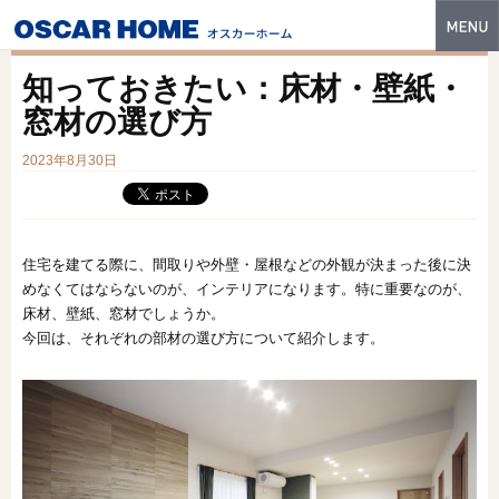
トップ
知っておきたい：床材・壁紙・
特長
窓材の選び方
性能・技術
2023年8月30日
イベント・モデルハウス
商品ラインナップ
住宅を建てる際に、間取りや外壁・屋根などの外観が決まった後に決
めなくてはならないのが、インテリアになります。特に重要なのが、
建築実例
床材、壁紙、窓材でしょうか。
今回は、それぞれの部材の選び方について紹介します。
フォトギャラリー
販売中の物件
スマートセレクト
土地情報