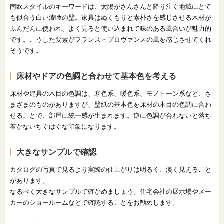
南欧スタイルのキーワードは、太陽がさんさんと降り注ぐ地域にとて
も似合う白い漆喰の壁。家具はぬくもりと素朴さを感じさせる木材が
ふんだんに使われ、よく見ると使い込まれて味のある風合いが魅力的
です。こうした要素がフランス・プロヴァンスの風を感じさせてくれ
そうです。
床材やドアの色調と合わせて基本色を考える
床材や建具の木目の色調は、寒色系、暖色系、モノトーン系など、さ
まざまのものがありますが、壁紙の基本色を床材の木目の色調に合わ
せることで、部屋に統一感が生まれます。逆に色調が合わないと落ち
着かないちぐはぐな印象になります。
大きなサンプルで確認
カタログの写真で見るより実際の仕上がりは明るく、淡く見えること
があります。
なるべく大きなサンプルで確かめましょう。住宅会社の展示場やメー
カーのショールームなどで確認することをお勧めします。