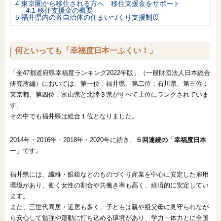
4
東京圏から移住される方へ 移住支援金をサポート
4.1
移住支援金の概要
5
福井県内の各自治体の住まいづくり支援制度
何といっても「幸福度日本一ふくい！」
「全47都道府県幸福度ランキング2022年版」（一般財団法人日本総合
研究所編）においては、第一位：福井県、第二位：石川県、第三位：
東京都、第四位：富山県と北陸３県がすべて上位にランクされていま
す。
その中でも福井県は総合１位となりました。
2014年・2016年・2018年・2020年に続き、
５回連続の「幸福度日本
一」
です。
福井県には、繊維・眼鏡などのものづくり産業を中心に安定した雇用
環境があり、働く女性の割合や共働き率も高く、経済的に安定してい
ます。
また、三世代同居・近居も多く、子どもは親や祖父母に見守られなが
ら安心して勉強や運動に打ち込める環境があり、学力・体力とに全国