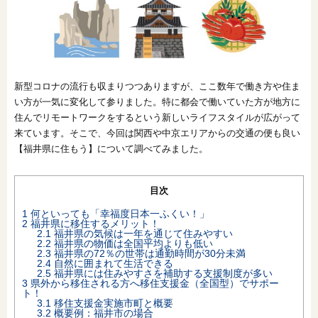
オンライン相談会
新型コロナの流行も収まりつつありますが、ここ数年で働き方や住ま
い方が一気に変化して参りました。特に都会で働いていた方が地方に
住んでリモートワークをするという新しいライフスタイルが広がって
来ています。そこで、今回は関西や中京エリアからの交通の便も良い
【福井県に住もう】について調べてみました。
目次
1
何といっても「幸福度日本一ふくい！」
2
福井県に移住するメリット！
2.1
福井県の気候は一年を通じて住みやすい
2.2
福井県の物価は全国平均よりも低い
2.3
福井県の72％の世帯は通勤時間が30分未満
2.4
自然に囲まれて生活できる
2.5
福井県には住みやすさを補助する支援制度が多い
3
県外から移住される方へ移住支援金（全国型）でサポー
ト！
3.1
移住支援金実施市町と概要
3.2
概要例：福井市の場合