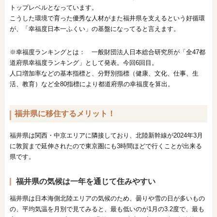
トップレベルとなっています。
こうした環境で育った優秀な人材がまた福井県を支えるという好循環
が、「幸福度日本一ふくい」の基盤になってると言えます。
※幸福度ランキングとは： 一般財団法人日本総合研究所が「全47都
道府県幸福度ランキング」として発表。今回6回目。
人口増加率などの基本指標と、分野別指標（健康、文化、仕事、生
活、教育）など全80指標により都道府県の幸福度を算出。
福井県に移住するメリット！
福井県は関西・中京エリアに隣接しており、北陸新幹線が2024年3月
に敦賀まで延伸されたので東京圏にも3時間ほどで行くことが出来る
県です。
福井県の気候は一年を通じて住みやすい
福井県は日本海側北陸エリアの気候のため、曇りや雪の日が多いもの
の、平均気温を月別で見てみると、最も低いのが1月の3.2度で、最も