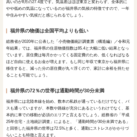
高いのが8月の27.4度です。気温差はほぼ東京と変わらず、全体的に
やや低めの気温になっているのが福井県の気候の特徴ですので、一年
中住みやすい気候だと感じられるでしょう。
福井県の物価は全国平均よりも低い
総務省が2020年に公表した
「小売物価統計調査票（構造編）／令和元
年結果」
では、福井県の住居物価指数は85.4と大幅に低い結果となっ
ています。居住費は毎月かかってくる固定費のため、低くなればなる
ほど自由に使えるお金が増えます。もし同じ年収で東京から福井県に
移住すると、減った分の居住費が丸々浮くので、家計に余裕を持たせ
ることも可能でしょう。
福井県の72％の世帯は通勤時間が30分未満
福井県には北陸本線を始め、数本の私鉄が通っているだけでなく、バ
スも通っていますが、本数や路線が充分にあるというわけでなく、基
本的に車での移動が必須のエリアと言えるでしょう。総務省の「平成
25年住宅・土地統計調査」によると、「通勤時間が30分未満である」
と回答した福井県の世帯は72.5%と多く、通勤にストレスがかかりづ
らいことも特徴と言えます。