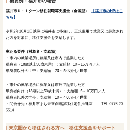
概要例：福井市の場合
福井市Ｕ・Ｉターン移住就職等支援金（全国型）
【福井市のHPはこ
ちら】
令和2年10月1日以降に福井市に移住し、正規雇用で就業又は起業され
た方を対象に、移住支援金を支給します。
主たる要件（対象者・支給額）
・市内の就業場所に就業又は市内で起業した方
単身者（18歳以上50歳未満）：支給額 10～15万円／人
単身者以外の世帯：支給額 20～５0万円／世帯
・市外の就業場所に就業又は市外で起業した方
単身者向け（18歳以上50歳未満）：支給額 5～10万円／人
単身者以外の世帯：支給額 10～４0万円／世帯
・問合せ先：福井市まち未来創造課移住定住推進室 TEL:0776-20-
5514
東京圏から移住される方へ 移住支援金をサポート