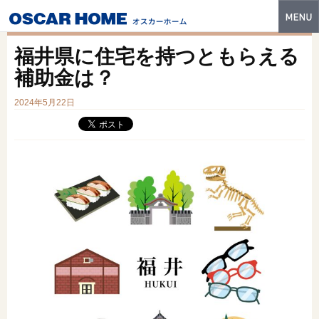
トップ
福井県に住宅を持つともらえる
特長
補助金は？
性能・技術
2024年5月22日
イベント・モデルハウス
商品ラインナップ
建築実例
フォトギャラリー
販売中の物件
スマートセレクト
土地情報