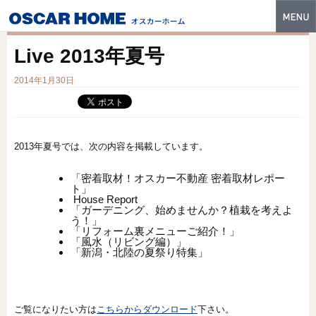
トップ
Live 2013年夏号
特長
2014年1月30日
性能・技術
イベント・モデルハウス
2013年夏号では、次の内容を掲載しています。
商品ラインナップ
「密着取材！オスカー不動産 密着取材レポー
建築実例
ト」
House Report
「ガーデニング、始めませんか？植栽を考えよ
フォトギャラリー
う！」
「リフォーム裏メニューご紹介！」
「風水（リビング編）」
販売中の物件
「新潟・北陸の夏祭り特集」
スマートセレクト
土地情報
ご覧になりたい方は
こちらからダウンロード
下さい。