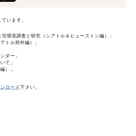
しています。
の住宅環境調査と研究（シアトル＆ヒューストン編）」
シアトル郊外編）」
レンダー」
ついて」
陸編）」
ウンロード
下さい。