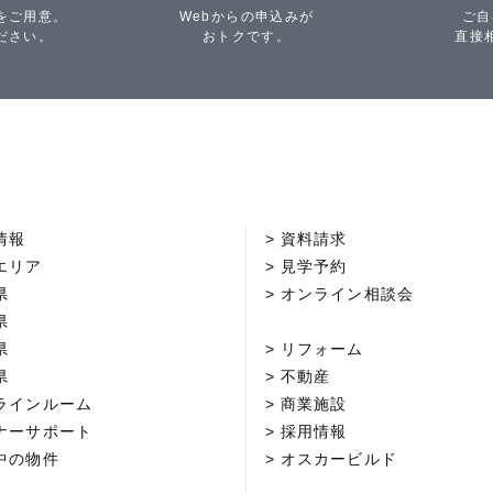
をご用意。
Webからの申込みが
ご自
ださい。
おトクです。
直接
情報
資料請求
エリア
見学予約
県
オンライン相談会
県
県
リフォーム
県
不動産
ラインルーム
商業施設
ナーサポート
採用情報
中の物件
オスカービルド