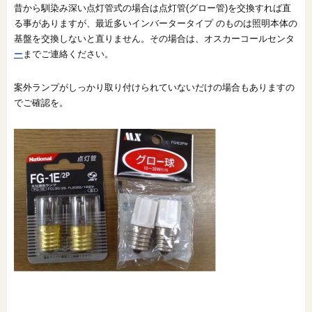
昔から馴染み深い点灯管式の場合は点灯管(グロー管)を交換すれば直
オンライン相談会
る事がありますが、最近多いインバータータイプ のものは照明本体の
基盤を交換しないと直りません。その場合は、オスカーコールセンタ
ー
までご連絡ください。
案外ランプがしっかり取り付けられていないだけの場合もありますの
でご確認を。