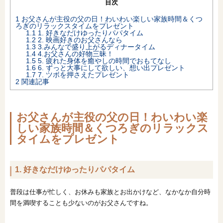
目次
1
お父さんが主役の父の日！わいわい楽しい家族時間＆くつ
ろぎのリラックスタイムをプレゼント
1.1
1. 好きなだけゆったりパパタイム
1.2
2. 映画好きのお父さんなら
1.3
3.みんなで盛り上がるディナータイム
1.4
4.お父さんの好物三昧！
1.5
5. 疲れた身体を癒やしの時間でおもてなし
1.6
6. ずっと大事にして欲しい、想い出プレゼント
1.7
7. ツボを押さえたプレゼント
2
関連記事
お父さんが主役の父の日！わいわい楽
しい家族時間＆くつろぎのリラックス
タイムをプレゼント
1. 好きなだけゆったりパパタイム
普段は仕事が忙しく、お休みも家族とお出かけなど、なかなか自分時
間を満喫することも少ないのがお父さんですね。