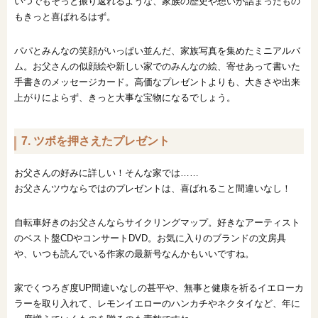
いつでもそっと振り返れるような、家族の歴史や想いが詰まったもの
もきっと喜ばれるはず。
パパとみんなの笑顔がいっぱい並んだ、家族写真を集めたミニアルバ
ム。お父さんの似顔絵や新しい家でのみんなの絵、寄せあって書いた
手書きのメッセージカード。高価なプレゼントよりも、大きさや出来
上がりによらず、きっと大事な宝物になるでしょう。
7. ツボを押さえたプレゼント
お父さんの好みに詳しい！そんな家では……
お父さんツウならではのプレゼントは、喜ばれること間違いなし！
自転車好きのお父さんならサイクリングマップ。好きなアーティスト
のベスト盤CDやコンサートDVD。お気に入りのブランドの文房具
や、いつも読んでいる作家の最新号なんかもいいですね。
家でくつろぎ度UP間違いなしの甚平や、無事と健康を祈るイエローカ
ラーを取り入れて、レモンイエローのハンカチやネクタイなど、年に