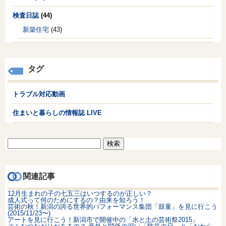
検査日誌
(44)
新築住宅
(43)
タグ
トラブル対応動画
住まいと暮らしの情報誌 LIVE
検
索:
関連記事
12月生まれの子の七五三はいつするのが正しい？
成人式って何のためにするの？由来を知ろう！
芸術の秋！新潟の誇る世界的パフォーマンス集団「鼓童」を見に行こう
(2015/11/23〜)
アートを見に行こう！新潟市で開催中の「水と土の芸術祭2015」