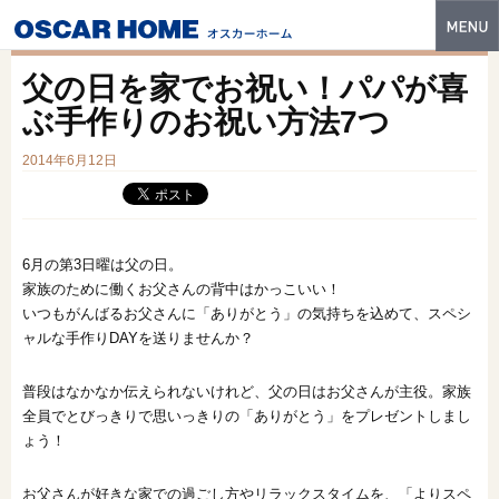
トップ
父の日を家でお祝い！パパが喜
特長
ぶ手作りのお祝い方法7つ
性能・技術
2014年6月12日
イベント・モデルハウス
商品ラインナップ
6月の第3日曜は父の日。
家族のために働くお父さんの背中はかっこいい！
建築実例
いつもがんばるお父さんに「ありがとう」の気持ちを込めて、スペシ
ャルな手作りDAYを送りませんか？
フォトギャラリー
販売中の物件
普段はなかなか伝えられないけれど、父の日はお父さんが主役。家族
全員でとびっきりで思いっきりの「ありがとう」をプレゼントしまし
スマートセレクト
ょう！
土地情報
お父さんが好きな家での過ごし方やリラックスタイムを、「よりスペ