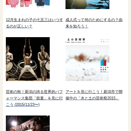
12月生まれの子の七五三はいつす
成人式って何のためにするの？由
るのが正しい？
来を知ろう！
芸術の秋！新潟の誇る世界的パフ
アートを見に行こう！新潟市で開
ォーマンス集団「鼓童」を見に行
催中の「水と土の芸術祭2015」
こう (2015/11/23〜)