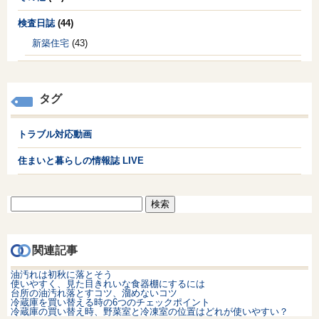
検査日誌
(44)
新築住宅
(43)
タグ
トラブル対応動画
住まいと暮らしの情報誌 LIVE
検
索:
関連記事
油汚れは初秋に落とそう
使いやすく、見た目きれいな食器棚にするには
台所の油汚れ落とすコツ、溜めないコツ
冷蔵庫を買い替える時の6つのチェックポイント
冷蔵庫の買い替え時、野菜室と冷凍室の位置はどれが使いやすい？