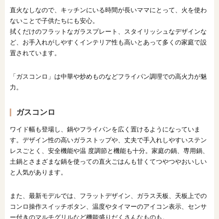
直火なしなので、キッチンにいる時間が長いママにとって、火を使わ
ないことで子供たちにも安心。
拭くだけのフラットなガラスプレート、スタイリッシュなデザインな
ど、お手入れがしやすくインテリア性も高いとあって多くの家庭で設
置されています。
「ガスコンロ」は中華や炒めものなどフライパン調理での高火力が魅
力。
ガスコンロ
ワイド幅も登場し、鍋やフライパンを広く置けるようになっていま
す。デザイン性の高いガラストップや、丈夫で手入れしやすいステン
レスごとく、安全機能や温 度調節と機能も十分。家庭の鍋、専用鍋、
土鍋とさまざまな鍋を使っての直火ごはんも甘くてつやつやおいしい
と人気があります。
また、最新モデルでは、フラットデザイン、ガラス天板、天板上での
コンロ操作スイッチボタン、温度やタイマーのアイコン表示、センサ
ー付きのマルチグリルなど機能盛りだくさんなものも。