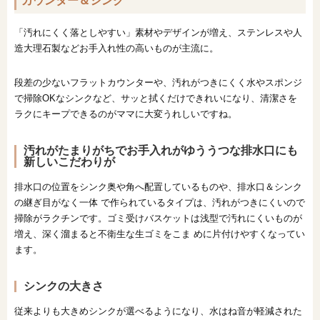
カウンター＆シンク
「汚れにくく落としやすい」素材やデザインが増え、ステンレスや人
造大理石製などお手入れ性の高いものが主流に。
段差の少ないフラットカウンターや、汚れがつきにくく水やスポンジ
で掃除OKなシンクなど、サッと拭くだけできれいになり、清潔さを
ラクにキープできるのがママに大変うれしいですね。
汚れがたまりがちでお手入れがゆううつな排水口にも
新しいこだわりが
排水口の位置をシンク奥や角へ配置しているものや、排水口＆シンク
の継ぎ目がなく一体 で作られているタイプは、汚れがつきにくいので
掃除がラクチンです。ゴミ受けバスケットは浅型で汚れにくいものが
増え、深く溜まると不衛生な生ゴミをこま めに片付けやすくなってい
ます。
シンクの大きさ
従来よりも大きめシンクが選べるようになり、水はね音が軽減された