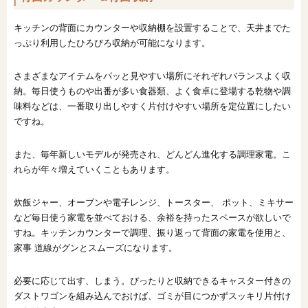
キッチンの背面にカウンターや収納棚を設置することで、天井までた
っぷり利用したひろびろ収納が可能になります。
さまざまなアイテムをパッと見やすい場所にそれぞれバランスよく収
納。毎日使うものや出番が多い食器類、よく食卓に登場する乾物や調
味料などは、一番取り出しやすく片付けやすい場所を定位置にしたい
ですね。
また、毎年新しいモデルが発売され、どんどん進化する調理家電。こ
れらが年々増えていくこともあります。
炊飯ジャー、オーブンや電子レンジ、トースター、 ポット、ミキサー
など毎日使う家電を並べておける、余裕を持ったスペースが欲しいで
すね。キッチンカウンターで調理、振り返って背面の家電を使用と、
家事 道線がグンとスムーズになります。
必要に応じて出す、しまう。ぴったりと収納できるキャスター付きの
ダストワゴンを組み込んでおけば、ゴミが目につかずスッキリ片付け