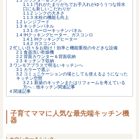
1.1.1
汚れがたまりがちでお手入れがゆううつな排水
口にも新しいこだわりが
オンライン相談会
1.1.2
シンクの大きさ
1.1.3
水栓の機能も向上
1.2
レンジフード
1.3
キッチンパネル
1.3.1
ホーローキッチンパネル
1.4
IHクッキングヒーター、ガスコンロ
1.4.1
IHクッキングヒーター
1.4.2
ガスコンロ
2
忙しい日々をお助け！効率と機能重視の今どきな設備
2.1
食器洗い乾燥機
2.2
背面カウンター＆背面収納
2.3
キッチン下収納
3
ワンモアプラスで明るいキッチンへ
3.1
カラーで選ぶ
3.2
コミュニケーションの場としても使えるようになった
キッチン空間
3.2.1
新築のキッチンまたはリフォームを考えている
方へ：他キッチン関連記事
4
関連記事
子育てママに人気な最先端キッチン機
器