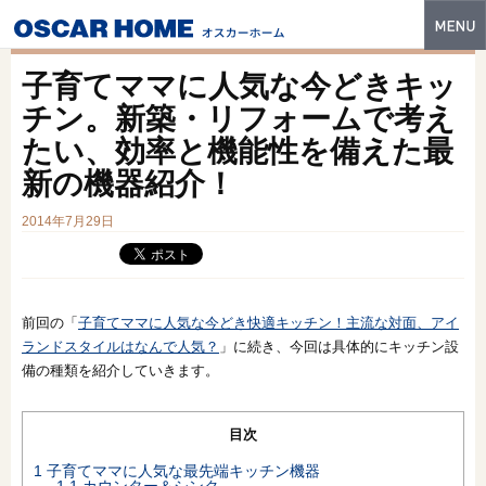
トップ
子育てママに人気な今どきキッ
特長
チン。新築・リフォームで考え
たい、効率と機能性を備えた最
性能・技術
新の機器紹介！
イベント・モデルハウス
2014年7月29日
商品ラインナップ
建築実例
前回の「
子育てママに人気な今どき快適キッチン！主流な対面、アイ
フォトギャラリー
ランドスタイルはなんで人気？
」に続き、今回は具体的にキッチン設
備の種類を紹介していきます。
販売中の物件
スマートセレクト
目次
1
子育てママに人気な最先端キッチン機器
土地情報
1.1
カウンター＆シンク