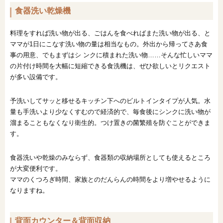
食器洗い乾燥機
料理をすれば洗い物が出る、ごはんを食べればまた洗い物が出る、と
ママが1日にこなす洗い物の量は相当なもの。外出から帰ってさあ食
事の用意、でもまずはシ ンクに積まれた洗い物……そんな忙しいママ
の片付け時間を大幅に短縮できる食洗機は、ぜひ欲しいとリクエスト
が多い設備です。
予洗いしてサッと移せるキッチン下へのビルトインタイプが人気。水
量も手洗いより少なくすむので経済的で、毎食後にシンクに洗い物が
溜まることもなくなり衛生的。つけ置きの菌繁殖を防ぐことができま
す。
食器洗いや乾燥のみならず、食器類の収納場所としても使えるところ
が大変便利です。
ママのくつろぎ時間、家族とのだんらんの時間をより増やせるように
なりますね。
背面カウンター＆背面収納