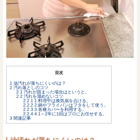
オンライン相談会
目次
1
油汚れが落ちにくいのは？
2
汚れ落としのコツ
2.1
汚れが固まった場合はというと。
2.2
汚れを溜めないコツ
2.2.1
1.料理中は換気扇を点ける。
2.2.2
2.鍋やフライパンはフタをして使う。
2.2.3
3.各種カバーを利用する。
2.2.4
4.1～2年に1回はプロにお任せする。
3
関連記事