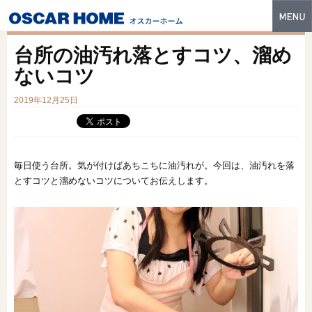
トップ
台所の油汚れ落とすコツ、溜め
特長
ないコツ
性能・技術
2019年12月25日
イベント・モデルハウス
商品ラインナップ
毎日使う台所。気が付けばあちこちに油汚れが。今回は、油汚れを落
とすコツと溜めないコツについてお伝えします。
建築実例
フォトギャラリー
販売中の物件
スマートセレクト
土地情報