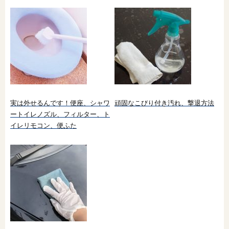
実は外せるんです！便座、シャワ
頑固なこびり付き汚れ、撃退方法
ートイレノズル、フィルター、ト
イレリモコン、便ふた