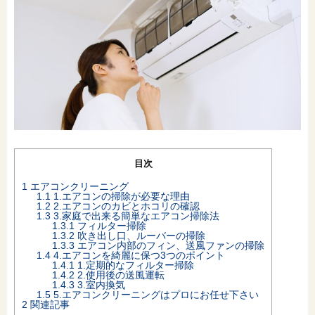
オンライン相談会
目次
1
エアコンクリーニング
1.1
1.エアコンの掃除が必要な理由
1.2
2.エアコンのカビとホコリの確認
1.3
3.家庭で出来る簡単なエアコン掃除法
1.3.1
フィルター掃除
1.3.2
吹き出し口、ルーバーの掃除
1.3.3
エアコン内部のフィン、送風ファンの掃除
1.4
4.エアコンを綺麗に保つ3つのポイント
1.4.1
1.定期的なフィルター掃除
1.4.2
2.使用後の送風運転
1.4.3
3.室内換気
1.5
5.エアコンクリーニングはプロにお任せ下さい
2
関連記事