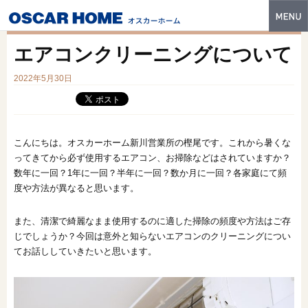
トップ
エアコンクリーニングについて
特長
2022年5月30日
性能・技術
イベント・モデルハウス
こんにちは。オスカーホーム新川営業所の樫尾です。これから暑くな
商品ラインナップ
ってきてから必ず使用するエアコン、お掃除などはされていますか？
数年に一回？1年に一回？半年に一回？数か月に一回？各家庭にて頻
建築実例
度や方法が異なると思います。
フォトギャラリー
また、清潔で綺麗なまま使用するのに適した掃除の頻度や方法はご存
じでしょうか？今回は意外と知らないエアコンのクリーニングについ
販売中の物件
てお話ししていきたいと思います。
スマートセレクト
土地情報