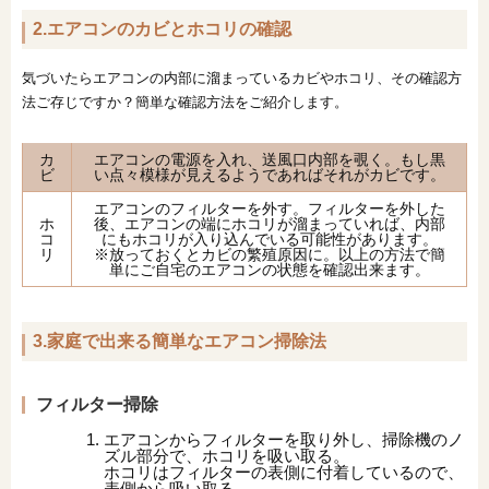
2.エアコンのカビとホコリの確認
気づいたらエアコンの内部に溜まっているカビやホコリ、その確認方
法ご存じですか？簡単な確認方法をご紹介します。
カ
エアコンの電源を入れ、送風口内部を覗く。もし黒
ビ
い点々模様が見えるようであればそれがカビです。
エアコンのフィルターを外す。フィルターを外した
ホ
後、エアコンの端にホコリが溜まっていれば、内部
コ
にもホコリが入り込んでいる可能性があります。
リ
※放っておくとカビの繁殖原因に。以上の方法で簡
単にご自宅のエアコンの状態を確認出来ます。
3.家庭で出来る簡単なエアコン掃除法
フィルター掃除
エアコンからフィルターを取り外し、掃除機のノ
ズル部分で、ホコリを吸い取る。
ホコリはフィルターの表側に付着しているので、
表側から吸い取る。