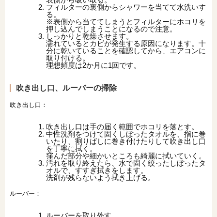
フィルターの裏側からシャワーを当てて水洗いす
る。
※表側から当ててしまうとフィルターにホコリを
押し込んでしまうことになるので注意。
しっかりと乾燥させます。
濡れているとカビが発生する原因になります。十
分に乾いていることを確認してから、エアコンに
取り付ける。
理想頻度は2か月に1回です。
吹き出し口、ルーバーの掃除
吹き出し口：
吹き出し口は手の届く範囲でホコリを落とす。
中性洗剤をつけて固くしぼったタオルを、指に巻
いたり、割りばしに巻き付けたりして吹き出し口
を丁寧に拭く。
窪んだ部分や細かいところも綺麗に拭いていく。
汚れを取り終えたら、水で固く絞ったしぼったタ
オルで、すすぎ拭きをします。
洗剤が残らないよう拭き上げる。
ルーバー：
ルーバーを取り外す。