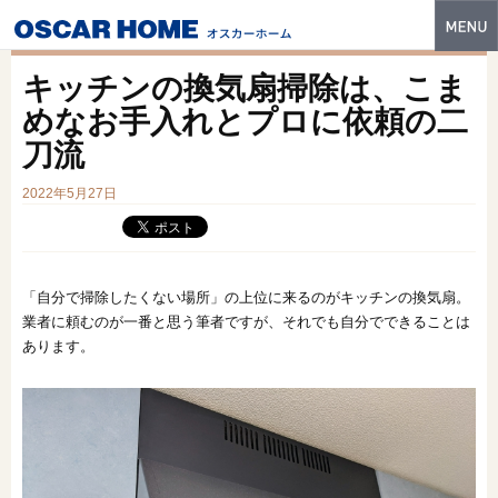
トップ
キッチンの換気扇掃除は、こま
特長
めなお手入れとプロに依頼の二
刀流
性能・技術
2022年5月27日
イベント・モデルハウス
商品ラインナップ
建築実例
「自分で掃除したくない場所」の上位に来るのがキッチンの換気扇。
業者に頼むのが一番と思う筆者ですが、それでも自分でできることは
フォトギャラリー
あります。
販売中の物件
スマートセレクト
土地情報