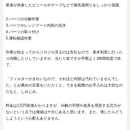
業者が持参したビニールやテープなどで換気扇周りをしっかり保護。
2.パーツの分解作業
3.パーツやレンジフード内部の洗浄
4.パーツの取り付け
5.運転確認作業
作業が始まってからジロジロ見るのは失礼なので、基本別室に行った
り内職したりしていますが、当たり前ですが手際よく1時間程度で終
了。
「フィルターがきれいなので、それほど内部は汚れていませんでし
た」とお褒めの言葉をいただくと、できる範囲のお手入れは大切なの
だなと、しみじみ。
料金は1万円前後かかりますが、分解の手間や道具を用意する労力が
ないという点では価値は十分にあると思います。また、壊したらどう
しようという心配もありません。