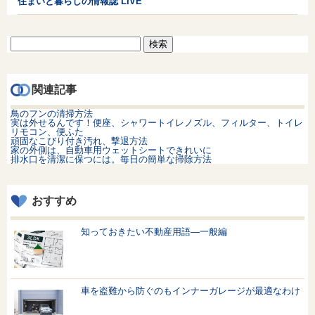
住まいと暮らしの情報誌 LIVE
検
索:
関連記事
鳥のフンの清掃方法
実は外せるんです！便座、シャワートイレノズル、フィルター、トイレ
リモコン、便ふた
頑固なこびり付き汚れ、撃退方法
家の外側は、自動車用ウェットシートできれいに
排水口を清潔に保つには。毎日の簡単な掃除方法
おすすめ
知っておきたい不動産用語—一般編
車を盗難から防ぐのもインナーガレージが最適なわけ