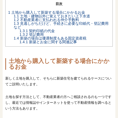
目次
1
土地から購入して新築する場合にかかるお金
1.1
土地・建物以外に覚えておきたい上下水道
1.2
不動産業者に支払われる仲介手数料
1.3
見逃しがちだけど、手続きに必要な印紙代・登記費用
など
1.3.1
契約印紙の代金
1.3.2
登記費用
1.4
新築の場合は優遇制度もある固定資産税
1.4.1
新築とお金に関する関連記事
土地から購入して新築する場合にかか
るお金
新しく土地を購入して、そちらに新築住宅を建てられるケースについ
てご説明いたします。
土地を探す方法として、不動産業者の方へご相談されるのも一つです
し、最近では情報誌やインターネットを使って不動産情報を調べると
いう方法もあります。