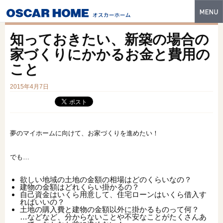
トップ
知っておきたい、新築の場合の
特長
家づくりにかかるお金と費用の
こと
性能・技術
2015年4月7日
イベント・モデルハウス
商品ラインナップ
建築実例
夢のマイホームに向けて、お家づくりを進めたい！
フォトギャラリー
でも…
販売中の物件
欲しい地域の土地の金額の相場はどのくらいなの？
建物の金額はどれくらい掛かるの？
自己資金はいくら用意して、住宅ローンはいくら借入す
スマートセレクト
ればいいの？
土地の購入費と建物の金額以外に掛かるものって何？
土地情報
…などなど、分からないことや不安なことがたくさんあ