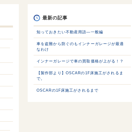
最新の記事
知っておきたい不動産用語—一般編
車を盗難から防ぐのもインナーガレージが最適
なわけ
インナーガレージで車の買取価格が上がる！？
【製作部より】OSCARの1F床施工がされるま
で。
OSCARの1F床施工がされるまで