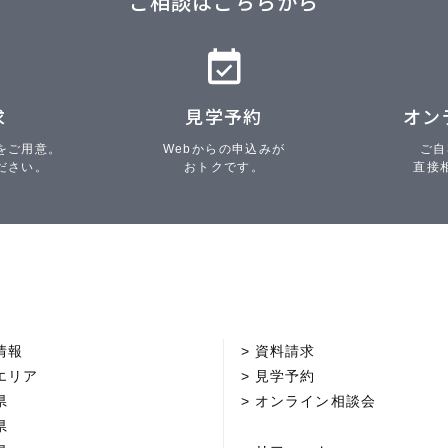
ご相談はこちらから
求
見学予約
オン
をご用意。
Webからの申込みが
ご自
ださい。
おトクです。
直接
情報
資料請求
エリア
見学予約
県
オンライン相談会
県