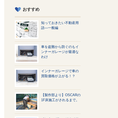
おすすめ
知っておきたい不動産用
語—一般編
車を盗難から防ぐのもイ
ンナーガレージが最適な
わけ
インナーガレージで車の
買取価格が上がる！？
【製作部より】OSCARの
1F床施工がされるまで。