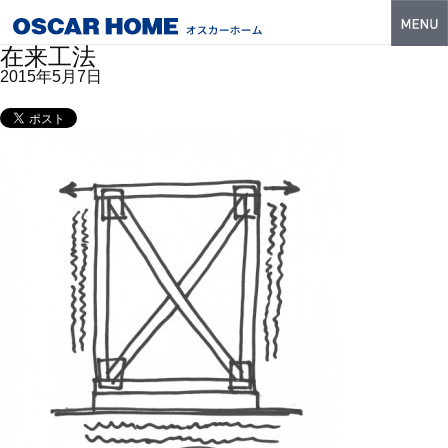
在来工法
トップ
2015年5月7日
特長
性能・技術
イベント・モデルハウス
商品ラインナップ
建築実例
フォトギャラリー
販売中の物件
スマートセレクト
土地情報