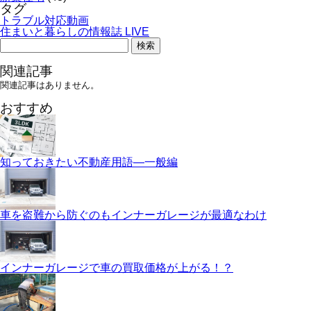
タグ
トラブル対応動画
住まいと暮らしの情報誌 LIVE
検
索:
関連記事
関連記事はありません。
おすすめ
知っておきたい不動産用語—一般編
車を盗難から防ぐのもインナーガレージが最適なわけ
インナーガレージで車の買取価格が上がる！？