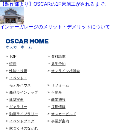
【製作部より】OSCARの1F床施工がされるまで。
インナーガレージのメリット・デメリットについて
TOP
資料請求
特長
見学予約
性能・技術
オンライン相談会
イベント・
モデルハウス
リフォーム
商品ラインナップ
不動産
建築実例
商業施設
ギャラリー
採用情報
動画ライブラリー
オスカービルド
イベントブログ
事業所案内
家づくりのながれ