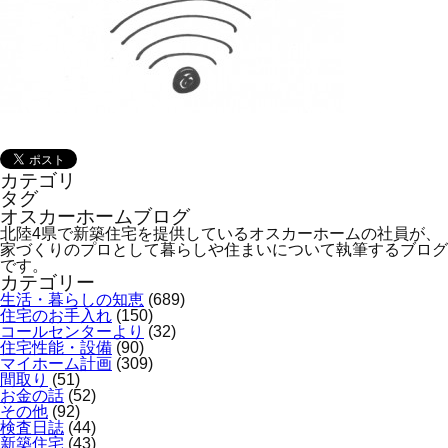
オンライン相談会
カテゴリ
タグ
オスカーホームブログ
北陸4県で新築住宅を提供しているオスカーホームの社員が、
家づくりのプロとして暮らしや住まいについて執筆するブログ
です。
カテゴリー
生活・暮らしの知恵
(689)
住宅のお手入れ
(150)
コールセンターより
(32)
住宅性能・設備
(90)
マイホーム計画
(309)
間取り
(51)
お金の話
(52)
その他
(92)
検査日誌
(44)
新築住宅
(43)