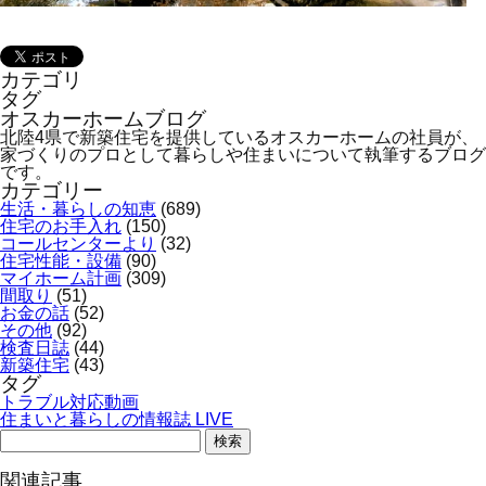
オンライン相談会
カテゴリ
タグ
オスカーホームブログ
北陸4県で新築住宅を提供しているオスカーホームの社員が、
家づくりのプロとして暮らしや住まいについて執筆するブログ
です。
カテゴリー
生活・暮らしの知恵
(689)
住宅のお手入れ
(150)
コールセンターより
(32)
住宅性能・設備
(90)
マイホーム計画
(309)
間取り
(51)
お金の話
(52)
その他
(92)
検査日誌
(44)
新築住宅
(43)
タグ
トラブル対応動画
住まいと暮らしの情報誌 LIVE
検
索:
関連記事