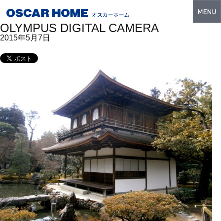
OLYMPUS DIGITAL CAMERA
トップ
2015年5月7日
特長
性能・技術
イベント・モデルハウス
商品ラインナップ
建築実例
フォトギャラリー
販売中の物件
スマートセレクト
土地情報