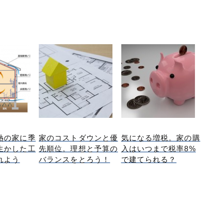
熱の家に季
家のコストダウンと優
気になる増税。家の購
生かした工
先順位。理想と予算の
入はいつまで税率8%
れよう
バランスをとろう！
で建てられる？