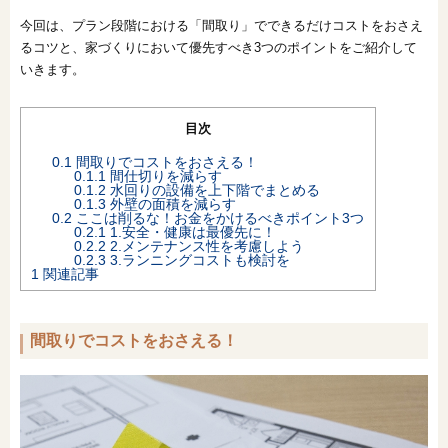
今回は、プラン段階における「間取り」でできるだけコストをおさえ
オンライン相談会
るコツと、家づくりにおいて優先すべき3つのポイントをご紹介して
いきます。
目次
0.1
間取りでコストをおさえる！
0.1.1
間仕切りを減らす
0.1.2
水回りの設備を上下階でまとめる
0.1.3
外壁の面積を減らす
0.2
ここは削るな！お金をかけるべきポイント3つ
0.2.1
1.安全・健康は最優先に！
0.2.2
2.メンテナンス性を考慮しよう
0.2.3
3.ランニングコストも検討を
1
関連記事
間取りでコストをおさえる！