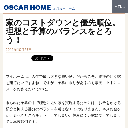
トップ
家のコストダウンと優先順位。
特長
理想と予算のバランスをとろ
う！
性能・技術
2015年10月27日
イベント・モデルハウス
商品ラインナップ
建築実例
マイホームは、人生で最も大きな買い物。だからこそ、納得のいく家
を建てたいですよね！ですが、予算に限りがあるのも事実。上手にコ
フォトギャラリー
ストをおさえたいですね。
販売中の物件
限られた予算の中で理想に近い家を実現するためには、お金をかける
部分と抑える部分のバランスを考えなくてはなりません。本来お金を
スマートセレクト
かけるべきところをカットしてしまい、住みにくい家になってしまっ
ては本末転倒です。
土地情報