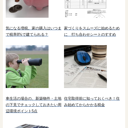
気になる増税。家の購入はいつま
家づくりをスムーズに始めるため
で税率8%で建てられる？
に 打ち合わせシートのすすめ
車生活の場合の、新築物件・土地
住宅取得前に知っておくべき！住
の下見でチェックしておきたい周
み始めてからかかる税金
辺環境ポイント5点