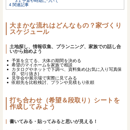
3.1
予算や時期について
4
関連記事
大まかな流れはどんなもの？家づくり
スケジュール
土地探し、情報収集、プランニング、家族での話し合
いから始めよう
予算を立てる、大体の期間を決める
希望のマイホームを家族で相談
カタログやネットで下調べ、資料集め(お気に入り写真保
存、切り抜き)
見学会や展示場で実際に見てみる
依頼先を比較検討、プランや見積もり依頼
打ち合わせ（希望＆段取り）シートを
作成してみよう
書いてみる・貼ってみると思いが見える！