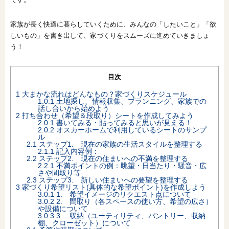
オンライン相談会
家族が長く快適に暮らしていくために、みんなの「したいこと」「欲
しいもの」を書き出して、家づくりをスムーズに進めていきましょ
う！
目次
1
大まかな流れはどんなもの？家づくりスケジュール
1.0.1
土地探し、情報収集、プランニング、家族での
話し合いから始めよう
2
打ち合わせ（希望＆段取り）シートを作成してみよう
2.0.1
書いてみる・貼ってみると思いが見える！
2.0.2
オスカーホームで利用しているシートのサンプ
ル
2.1
ステップ1. 現在の家族の生活スタイルを整理する
2.1.1
記入内容例：
2.2
ステップ2. 現在の住まいへの不満を整理する
2.2.1
不満ポイントの例：眺望・日当たり・騒音・広
さや間取り等
2.3
ステップ3. 新しい住まいへの要望を整理する
3
家づくり希望リスト(具体的な希望ポイント)を作成しよう
3.0.1
1. 希望イメージのリクエスト点について
3.0.2
2. 間取り（各スペースの使い方、希望の広さ）
や設備について
3.0.3
3. 収納（ユーティリティ、パントリー、収納
棚、クローゼット）について