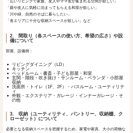
「広いリビングで家族、友人やママ友が集まれる空間が欲しい」
「親や友人に気軽に泊まってもらえる和室が欲しい」
「川や緑、自然のそばに暮らしたい」
「各エリアに十分な収納スペースが欲しい」など
2. 間取り（各スペースの使い方、希望の広さ）や設
備について
部屋、設備例：
リビングダイニング（LD）
キッチン
ベッドルーム・書斎・子ども部屋・和室
玄関・階段・吹き抜け・サンルーム・ベランダ・小部屋
収納
洗面所・トイレ（1F、2F）・バスルーム・ユーティリテ
ィ
外観・エクステリア・ガレージ・インナーガレージ・そ
の他
3. 収納（ユーティリティ、パントリー、収納棚、ク
ローゼット）について
必要となる収納スペースを把握するため、家電や家具、大小の荷物な