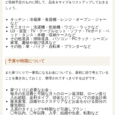
ど収納予定のものに関して、品名＆サイズをリストアップしておきま
しょう。
キッチン：冷蔵庫・食器棚・レンジ・オーブン・ジャー
など
サニタリー：洗濯機・乾燥機・ワゴン・ラックなど
LD・居室：TV・テーブルセット・ソファ・TVボード・ベ
ッド・タンス・本棚・収納ケースなど
その他道具：掃除道具、パソコン・PCラック・シーズン
家電、趣味や遊び道具など
その他：車・バイク・自転車・プランターなど
予算や時期について
また家づくりで一番気になるお金についても、最初に頭で考えている
ことを書き出しておくと、整理されてすっきりするはずです。
家づくりに必要なお金：
毎月の生活費と可能な月々のローン返済額、ローン借り
入れ総額、金利タイプ、頭金など）についての資金計画
家具家電、設備やエクステリアなどお金をかける部分の
優先順位
入居のタイミングや時期など引越しプラン：
◯年以内、◯年以降、入学、結婚や出産、転勤など