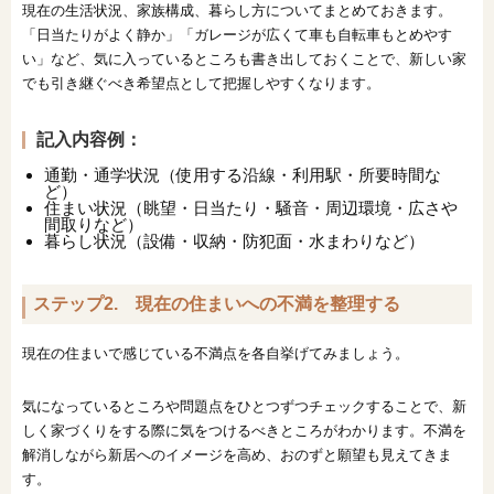
現在の生活状況、家族構成、暮らし方についてまとめておきます。
「日当たりがよく静か」「ガレージが広くて車も自転車もとめやす
い」など、気に入っているところも書き出しておくことで、新しい家
でも引き継ぐべき希望点として把握しやすくなります。
記入内容例：
通勤・通学状況（使用する沿線・利用駅・所要時間な
ど）
住まい状況（眺望・日当たり・騒音・周辺環境・広さや
間取りなど）
暮らし状況（設備・収納・防犯面・水まわりなど）
ステップ2. 現在の住まいへの不満を整理する
現在の住まいで感じている不満点を各自挙げてみましょう。
気になっているところや問題点をひとつずつチェックすることで、新
しく家づくりをする際に気をつけるべきところがわかります。不満を
解消しながら新居へのイメージを高め、おのずと願望も見えてきま
す。