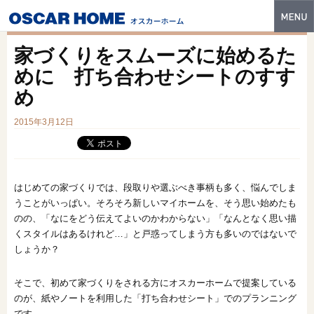
トップ
家づくりをスムーズに始めるた
特長
めに 打ち合わせシートのすす
め
性能・技術
2015年3月12日
イベント・モデルハウス
商品ラインナップ
建築実例
はじめての家づくりでは、段取りや選ぶべき事柄も多く、悩んでしま
うことがいっぱい。そろそろ新しいマイホームを、そう思い始めたも
フォトギャラリー
のの、「なにをどう伝えてよいのかわからない」「なんとなく思い描
くスタイルはあるけれど…」と戸惑ってしまう方も多いのではないで
販売中の物件
しょうか？
スマートセレクト
そこで、初めて家づくりをされる方にオスカーホームで提案している
のが、紙やノートを利用した「打ち合わせシート」でのプランニング
土地情報
です。