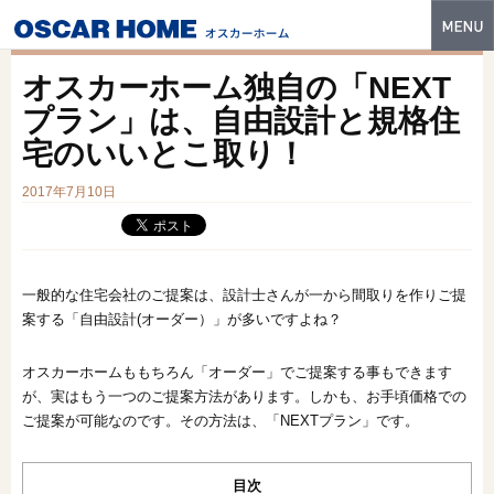
トップ
オスカーホーム独自の「NEXT
特長
プラン」は、自由設計と規格住
宅のいいとこ取り！
性能・技術
2017年7月10日
イベント・モデルハウス
商品ラインナップ
建築実例
一般的な住宅会社のご提案は、設計士さんが一から間取りを作りご提
案する「自由設計(オーダー）」が多いですよね？
フォトギャラリー
オスカーホームももちろん「オーダー」でご提案する事もできます
販売中の物件
が、実はもう一つのご提案方法があります。しかも、お手頃価格での
ご提案が可能なのです。その方法は、「NEXTプラン」です。
スマートセレクト
土地情報
目次