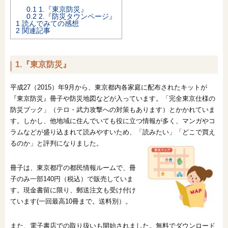
0.1
1.『東京防災』
オンライン相談会
0.2
2.『防災タウンページ』
1
読んでみての感想
2
関連記事
1.『東京防災』
平成27（2015）年9月から、東京都内各家庭に配布されたキットが
『東京防災』冊子や防災地図などが入っています。「完全東京仕様の
防災ブック」（テロ・武力攻撃への対策もあります）とかかれていま
す。しかし、他地域に住んでいても役に立つ情報が多く、マンガやコ
ラムなどが盛り込まれて読みやすいため、「読みたい」「どこで買え
るのか」と評判になりました。
冊子は、東京都庁の都民情報ルームで、冊
子のみ一部140円（税込）で販売していま
す。現金書留に限り、郵送注文も受け付け
ています(一回最高10冊まで。送料別）。
また、電子書店での取り扱いも開始されました。無料でダウンロード