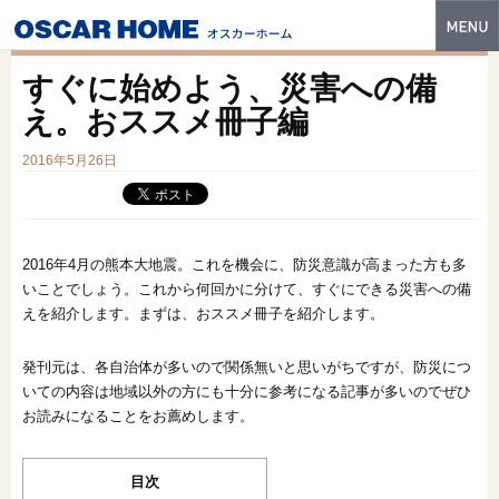
トップ
すぐに始めよう、災害への備
特長
え。おススメ冊子編
性能・技術
2016年5月26日
イベント・モデルハウス
商品ラインナップ
2016年4月の熊本大地震。これを機会に、防災意識が高まった方も多
いことでしょう。これから何回かに分けて、すぐにできる災害への備
建築実例
えを紹介します。まずは、おススメ冊子を紹介します。
フォトギャラリー
発刊元は、各自治体が多いので関係無いと思いがちですが、防災につ
販売中の物件
いての内容は地域以外の方にも十分に参考になる記事が多いのでぜひ
お読みになることをお薦めします。
スマートセレクト
目次
土地情報