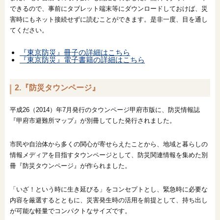
できるので、事前にタブレット端末等にダウンロードしておけば、災
害時にもネット接続せずに読むことができます。是非一度、目を通し
てください。
『東京防災』冊子の詳細はこちら
『東京防災』電子書籍の詳細はこちら
2.『防災タウンページ』
平成26（2014）年7月発行のタウンページ甲府市版に、防災情報誌
『甲府市避難所マップ』が別冊してした発行されました。
市民や自治体から多くの関心が寄せらえたことから、地域と暮らしの
情報メディアを目指すタウンページとして、防災関連情報を集めた別
冊『防災タウンページ』が作られました。
「いざ！という時に生き延びる」をコンセプトとし、緊急時に必要な
内容を厳選するとともに、災害発生時の活用を前提として、持ち出し
が可能な軽量でコンパクトなサイズです。