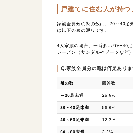
戸建てに住む人が持つ、
家族全員分の靴の数は、20～40足
は以下の表の通りです。
4人家族の場合、一番多い20〜40
シーズン（サンダルやブーツなど
Q.家族全員分の靴は何足あり
靴の数
回答数
～20足未満
25.5%
20～40足未満
56.6%
40～60足未満
12.2%
60～80未満
2.2%