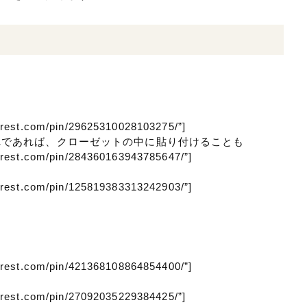
て
terest.com/pin/29625310028103275/”]
れであれば、クローゼットの中に貼り付けることも
terest.com/pin/284360163943785647/”]
terest.com/pin/125819383313242903/”]
terest.com/pin/421368108864854400/”]
terest.com/pin/27092035229384425/”]