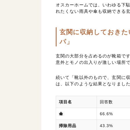
オスカーホームでは、いわゆる下
れたくない雨具や傘も収納できる
玄関に収納しておきた
パ」
玄関の大部分を占めるのが靴箱で
意外とモノの出入りが激しい場所
続いて「靴以外のもので、玄関に
は、以下のような結果となりまし
項目名
回答数
傘
66.6%
掃除用品
43.3%