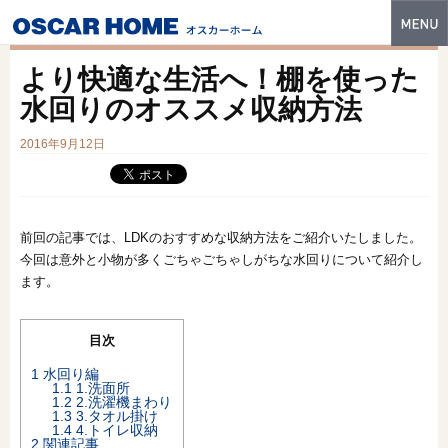
トップ
より快適な生活へ！棚を使った
特長
水回りのオススメ収納方法
性能・技術
2016年9月12日
イベント・モデルハウス
商品ラインナップ
前回の記事では、LDKのおすすめな収納方法をご紹介いたしました。
今回は意外と小物が多くごちゃごちゃしがちな水回りについて紹介し
建築実例
ます。
フォトギャラリー
目次
販売中の物件
1
水回り編
1.1
1.洗面所
スマートセレクト
1.2
2.洗濯機まわり
1.3
3.タオル掛け
1.4
4.トイレ収納
土地情報
2
関連記事