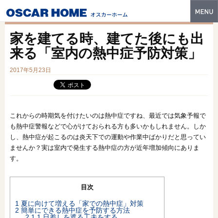
トップ
家を建てる時、建てた後にも出
特長
来る「室内の熱中症予防対策」
性能・技術
2017年5月23日
イベント・モデルハウス
商品ラインナップ
これからの時期気を付けたいのは熱中症ですね、最近では気象予報で
も熱中症警報などで心がけておられる方も多いかもしれません。しか
建築実例
し、熱中症が起こるのは炎天下での運動や作業中ばかりだと思ってい
ませんか？実は室内で発生する熱中症の方が近年増加傾向にありま
フォトギャラリー
す。
販売中の物件
目次
スマートセレクト
1
夏に向けて増える「家での熱中症」対策
2
簡単にできる熱中症を予防する方法
土地情報
2.1
1.日差しを遮る工夫をする