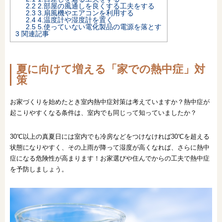
2.2
2.部屋の風通しを良くする工夫をする
2.3
3.扇風機やエアコンを利用する
オンライン相談会
2.4
4.温度計や湿度計を置く
2.5
5.使っていない電化製品の電源を落とす
3
関連記事
夏に向けて増える「家での熱中症」対
策
お家づくりを始めたとき室内熱中症対策は考えていますか？熱中症が
起こりやすくなる条件は、室内でも同じって知っていましたか？
30℃以上の真夏日には室内でも冷房などをつけなければ30℃を超える
状態になりやすく、その上雨が降って湿度が高くなれば、さらに熱中
症になる危険性が高まります！お家選びや住んでからの工夫で熱中症
を予防しましょう。