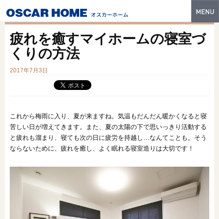
トップ
疲れを癒すマイホームの寝室づ
特長
くりの方法
性能・技術
2017年7月3日
イベント・モデルハウス
商品ラインナップ
これから梅雨に入り、夏が来ますね。気温もだんだん暖かくなると寝
苦しい日が増えてきます。また、夏の太陽の下で思いっきり活動する
建築実例
と疲れも溜まり、寝ても次の日に疲労を持越し…なんてことも。そう
ならないために、疲れを癒し、よく眠れる寝室造りは大切です！
フォトギャラリー
販売中の物件
スマートセレクト
土地情報