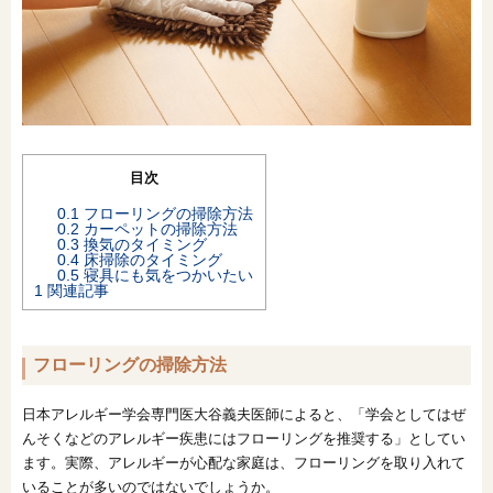
オンライン相談会
目次
0.1
フローリングの掃除方法
0.2
カーペットの掃除方法
0.3
換気のタイミング
0.4
床掃除のタイミング
0.5
寝具にも気をつかいたい
1
関連記事
フローリングの掃除方法
日本アレルギー学会専門医大谷義夫医師によると、「学会としてはぜ
んそくなどのアレルギー疾患にはフローリングを推奨する」としてい
ます。実際、アレルギーが心配な家庭は、フローリングを取り入れて
いることが多いのではないでしょうか。