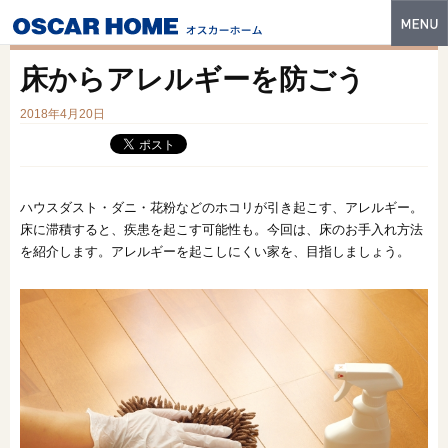
トップ
床からアレルギーを防ごう
特長
2018年4月20日
性能・技術
イベント・モデルハウス
ハウスダスト・ダニ・花粉などのホコリが引き起こす、アレルギー。
商品ラインナップ
床に滞積すると、疾患を起こす可能性も。今回は、床のお手入れ方法
を紹介します。アレルギーを起こしにくい家を、目指しましょう。
建築実例
フォトギャラリー
販売中の物件
スマートセレクト
土地情報