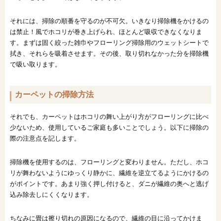
それには、掃除の順番を守るのが不可欠。いきなり掃除機をかけるの
は禁止！風でホコリが巻き上げられ、ほとんど吸収できなくなりま
す。まずは固く絞った雑巾やフローリング掃除用のウェットシートで
拭き、それらを吸着させます。その後、取り切れなかった分を掃除機
で吸い取ります。
カーペットの掃除方法
それでも、カーペットはホコリの舞い上がり方がフローリングに比べ
少ないため、使用しているご家庭も多いことでしょう。以下に掃除の
際の注意点を記します。
掃除機を使用するのは、フローリングと変わりません。ただし、ホコ
リが舞わないようにゆっくり静かに、繊維を逆立てるようにかけるの
がポイントです。あまり強く押し付けると、ダニが繊維の奥へと逃げ
込み除去しにくくなります。
ちなみに畳は擦り切れの原因になるので、繊維の目に沿ってかけま