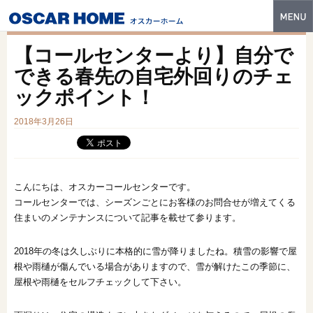
トップ
【コールセンターより】自分で
特長
できる春先の自宅外回りのチェ
ックポイント！
性能・技術
2018年3月26日
イベント・モデルハウス
商品ラインナップ
建築実例
こんにちは、オスカーコールセンターです。
コールセンターでは、シーズンごとにお客様のお問合せが増えてくる
フォトギャラリー
住まいのメンテナンスについて記事を載せて参ります。
販売中の物件
2018年の冬は久しぶりに本格的に雪が降りましたね。積雪の影響で屋
根や雨樋が傷んでいる場合がありますので、雪が解けたこの季節に、
スマートセレクト
屋根や雨樋をセルフチェックして下さい。
土地情報