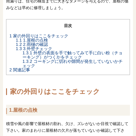
雨漏りは、住宅の構造までに大きなダメージを与えるので、屋根の傷
みなどは早めに修理しましょう。
オンライン相談会
目次
1
家の外回りはここをチェック
1.1
1.屋根の点検
1.2
2.雨樋の確認
1.3
3.外壁チェック
1.3.1
外壁の表面を手で触ってみて手に白い粉（チョ
ーキング）がつくかをチェック
1.3.2
コーキングに切れや隙間が発生していないかチ
ェック
2
関連記事
家の外回りはここをチェック
1.屋根の点検
積雪や風の影響で屋根材の割れ、欠け、ズレがないか目視で確認して
下さい。家のまわりに屋根材の欠片が落ちていないか確認して下さ