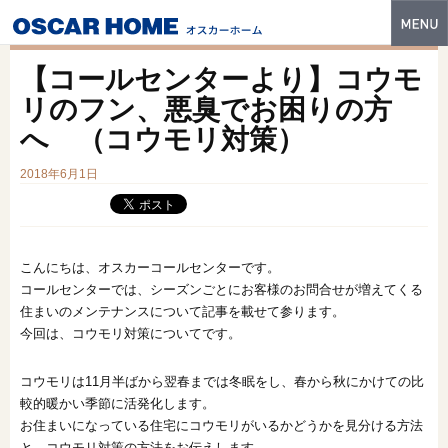
トップ
【コールセンターより】コウモ
特長
リのフン、悪臭でお困りの方
へ （コウモリ対策）
性能・技術
2018年6月1日
イベント・モデルハウス
商品ラインナップ
建築実例
こんにちは、オスカーコールセンターです。
コールセンターでは、シーズンごとにお客様のお問合せが増えてくる
フォトギャラリー
住まいのメンテナンスについて記事を載せて参ります。
今回は、コウモリ対策についてです。
販売中の物件
コウモリは11月半ばから翌春までは冬眠をし、春から秋にかけての比
スマートセレクト
較的暖かい季節に活発化します。
お住まいになっている住宅にコウモリがいるかどうかを見分ける方法
土地情報
と、コウモリ対策の方法をお伝えします。