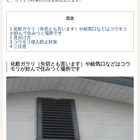
オンライン相談会
目次
1
化粧ガラリ（矢切とも言います）や給気口などはコウモリ
が好んで住みつく場所です
2
見分け方
3
コウモリ侵入防止対策
4
ご注意
化粧ガラリ（矢切とも言います）や給気口などはコウ
モリが好んで住みつく場所です