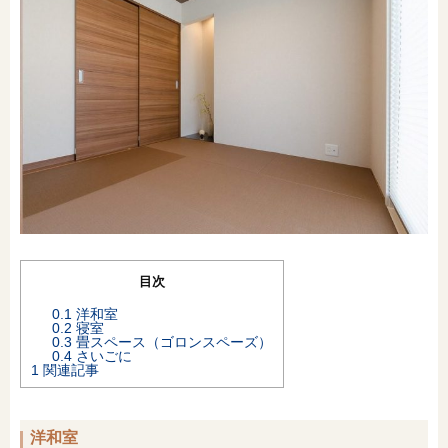
オンライン相談会
目次
0.1
洋和室
0.2
寝室
0.3
畳スペース（ゴロンスペーズ）
0.4
さいごに
1
関連記事
洋和室