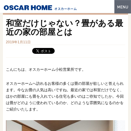
トップ
和室だけじゃない？畳がある最
特長
近の家の部屋とは
性能・技術
2019年1月11日
イベント・モデルハウス
商品ラインナップ
こんにちは、オスカーホーム小松営業所です。
建築実例
オスカーホームへ訪れるお客様の多くは畳の部屋が欲しいと答えられ
ます。今なお畳の人気は高いですね。最近の家では和室だけでなく、
フォトギャラリー
ほかの部屋にも畳を入れている住宅も多いのはご存知でしたか。今回
販売中の物件
は畳がどのように使われているのか、どのような雰囲気になるのかを
ご紹介いたします。
スマートセレクト
土地情報