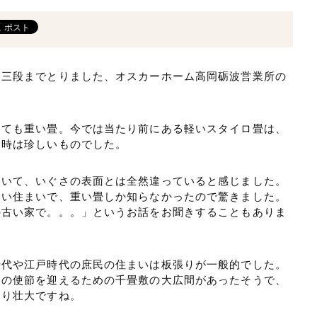
て三段までとりました、オスカーホーム高岡砺波営業所の
とても重い畳。今では当たり前にある軽いスタイロ畳は、
当時は珍しいものでした。
ていて、いぐさの表面とは全然違っていると感じました。
ない住まいで、重い畳しか知らなかったので驚きました。
の古い家で。。。」というお話をお聞きすることもありま
時代や江戸時代の庶民の住まいは板張りが一般的でした。
明の使節を迎えるための千畳敷の大広間があったそうで、
なり壮大ですね。