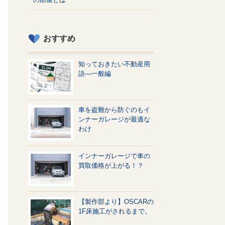
おすすめ
知っておきたい不動産用
語—一般編
車を盗難から防ぐのもイ
ンナーガレージが最適な
わけ
インナーガレージで車の
買取価格が上がる！？
【製作部より】OSCARの
1F床施工がされるまで。