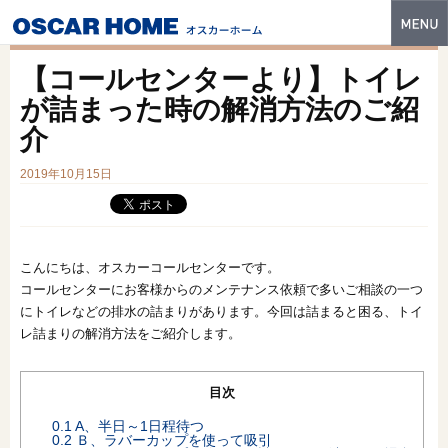
トップ
【コールセンターより】トイレ
特長
が詰まった時の解消方法のご紹
介
性能・技術
2019年10月15日
イベント・モデルハウス
商品ラインナップ
建築実例
こんにちは、オスカーコールセンターです。
コールセンターにお客様からのメンテナンス依頼で多いご相談の一つ
フォトギャラリー
にトイレなどの排水の詰まりがあります。今回は詰まると困る、トイ
レ詰まりの解消方法をご紹介します。
販売中の物件
スマートセレクト
目次
0.1
A、半日～1日程待つ
土地情報
0.2
Ｂ、ラバーカップを使って吸引