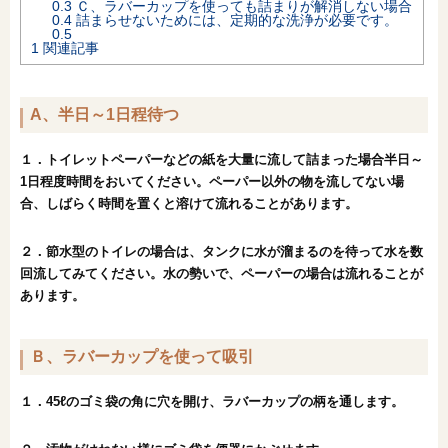
0.3
Ｃ、ラバーカップを使っても詰まりが解消しない場合
0.4
詰まらせないためには、定期的な洗浄が必要です。
オンライン相談会
0.5
1
関連記事
A、半日～1日程待つ
１．トイレットペーパーなどの紙を大量に流して詰まった場合半日～
1日程度時間をおいてください。ペーパー以外の物を流してない場
合、しばらく時間を置くと溶けて流れることがあります。
２．節水型のトイレの場合は、タンクに水が溜まるのを待って水を数
回流してみてください。
水の勢いで、ペーパーの場合は流れることが
あります。
Ｂ、ラバーカップを使って吸引
１．45ℓのゴミ袋の角に穴を開け、ラバーカップの柄を通します。