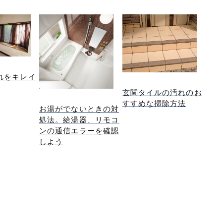
れをキレイ
玄関タイルの汚れのお
すすめな掃除方法
お湯がでないときの対
処法。給湯器、リモコ
ンの通信エラーを確認
しよう