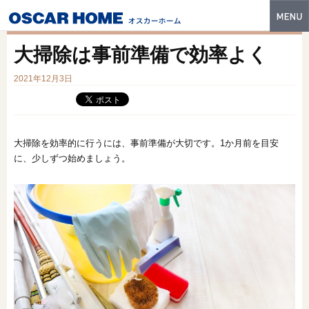
トップ
大掃除は事前準備で効率よく
特長
2021年12月3日
性能・技術
イベント・モデルハウス
大掃除を効率的に行うには、事前準備が大切です。1か月前を目安
商品ラインナップ
に、少しずつ始めましょう。
建築実例
フォトギャラリー
販売中の物件
スマートセレクト
土地情報