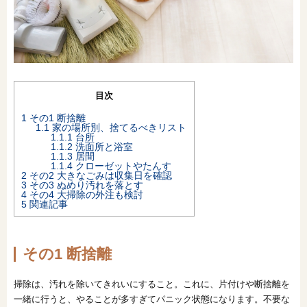
オンライン相談会
目次
1
その1 断捨離
1.1
家の場所別、捨てるべきリスト
1.1.1
台所
1.1.2
洗面所と浴室
1.1.3
居間
1.1.4
クローゼットやたんす
2
その2 大きなごみは収集日を確認
3
その3 ぬめり汚れを落とす
4
その4 大掃除の外注も検討
5
関連記事
その1 断捨離
掃除は、汚れを除いてきれいにすること。これに、片付けや断捨離を
一緒に行うと、やることが多すぎてパニック状態になります。不要な