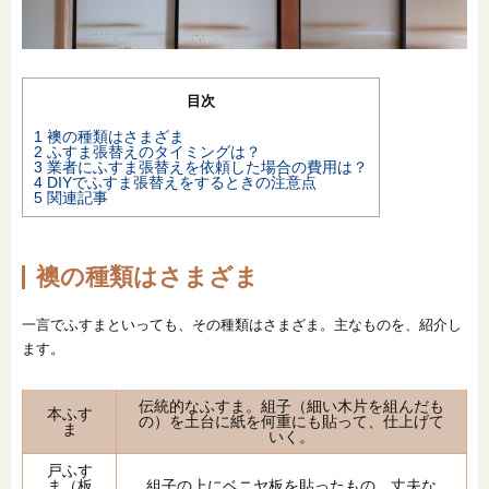
オンライン相談会
目次
1
襖の種類はさまざま
2
ふすま張替えのタイミングは？
3
業者にふすま張替えを依頼した場合の費用は？
4
DIYでふすま張替えをするときの注意点
5
関連記事
襖の種類はさまざま
一言でふすまといっても、その種類はさまざま。主なものを、紹介し
ます。
伝統的なふすま。組子（細い木片を組んだも
本ふす
の）を土台に紙を何重にも貼って、仕上げて
ま
いく。
戸ふす
ま（板
組子の上にベニヤ板を貼ったもの。丈夫な