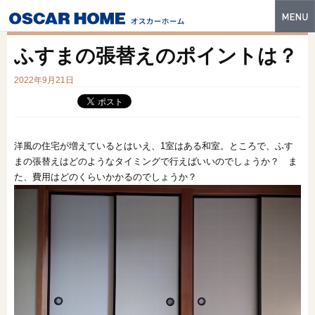
トップ
ふすまの張替えのポイントは？
特長
2022年9月21日
性能・技術
イベント・モデルハウス
洋風の住宅が増えているとはいえ、1室はある和室。ところで、ふす
商品ラインナップ
まの張替えはどのようなタイミングで行えばいいのでしょうか？ ま
た、費用はどのくらいかかるのでしょうか？
建築実例
フォトギャラリー
販売中の物件
スマートセレクト
土地情報