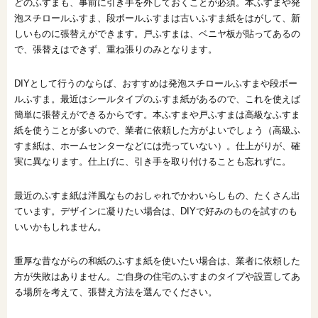
どのふすまも、事前に引き手を外しておくことが必須。本ふすまや発
泡スチロールふすま、段ボールふすまは古いふすま紙をはがして、新
しいものに張替えができます。戸ふすまは、ベニヤ板が貼ってあるの
で、張替えはできず、重ね張りのみとなります。
DIYとして行うのならば、おすすめは発泡スチロールふすまや段ボー
ルふすま。最近はシールタイプのふすま紙があるので、これを使えば
簡単に張替えができるからです。本ふすまや戸ふすまは高級なふすま
紙を使うことが多いので、業者に依頼した方がよいでしょう（高級ふ
すま紙は、ホームセンターなどには売っていない）。仕上がりが、確
実に異なります。仕上げに、引き手を取り付けることも忘れずに。
最近のふすま紙は洋風なものおしゃれでかわいらしもの、たくさん出
ています。デザインに凝りたい場合は、DIYで好みのものを試すのも
いいかもしれません。
重厚な昔ながらの和紙のふすま紙を使いたい場合は、業者に依頼した
方が失敗はありません。ご自身の住宅のふすまのタイプや設置してあ
る場所を考えて、張替え方法を選んでください。