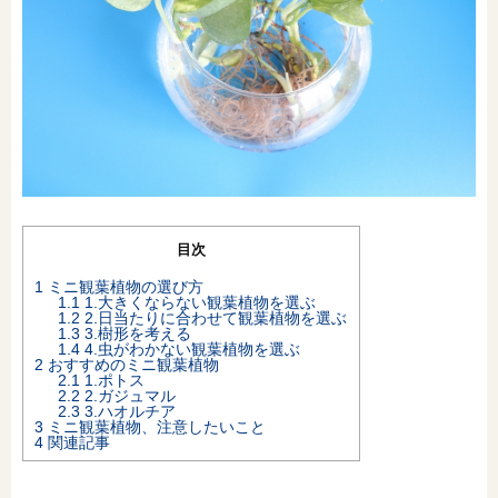
オンライン相談会
目次
1
ミニ観葉植物の選び方
1.1
1.大きくならない観葉植物を選ぶ
1.2
2.日当たりに合わせて観葉植物を選ぶ
1.3
3.樹形を考える
1.4
4.虫がわかない観葉植物を選ぶ
2
おすすめのミニ観葉植物
2.1
1.ポトス
2.2
2.ガジュマル
2.3
3.ハオルチア
3
ミニ観葉植物、注意したいこと
4
関連記事