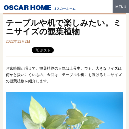
トップ
テーブルや机で楽しみたい。ミ
特長
ニサイズの観葉植物
性能・技術
2022年12月2日
イベント・モデルハウス
商品ラインナップ
お家時間が増えて、観葉植物の人気は上昇中。でも、大きなサイズは
何かと扱いにくいもの。今回は、テーブルや机にも置けるミニサイズ
建築実例
の観葉植物を紹介します。
フォトギャラリー
販売中の物件
スマートセレクト
土地情報