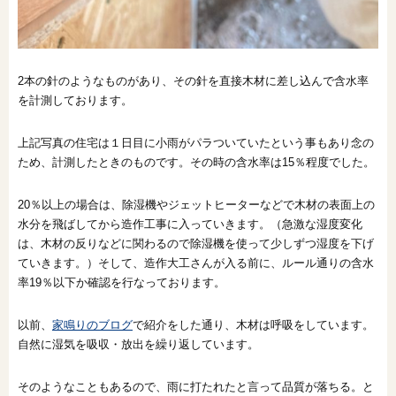
2本の針のようなものがあり、その針を直接木材に差し込んで含水率
を計測しております。
上記写真の住宅は１日目に小雨がパラついていたという事もあり念の
ため、計測したときのものです。その時の含水率は15％程度でした。
20％以上の場合は、除湿機やジェットヒーターなどで木材の表面上の
水分を飛ばしてから造作工事に入っていきます。（急激な湿度変化
は、木材の反りなどに関わるので除湿機を使って少しずつ湿度を下げ
ていきます。）そして、造作大工さんが入る前に、ルール通りの含水
率19％以下か確認を行なっております。
以前、
家鳴りのブログ
で紹介をした通り、木材は呼吸をしています。
自然に湿気を吸収・放出を繰り返しています。
そのようなこともあるので、雨に打たれたと言って品質が落ちる。と