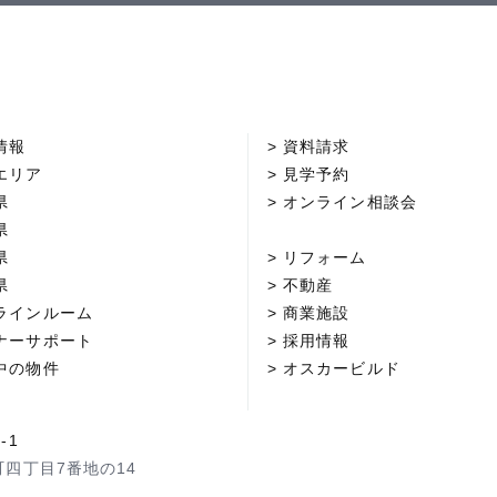
情報
資料請求
エリア
見学予約
県
オンライン相談会
県
県
リフォーム
県
不動産
ラインルーム
商業施設
ナーサポート
採用情報
中の物件
オスカービルド
-1
町四丁目7番地の14