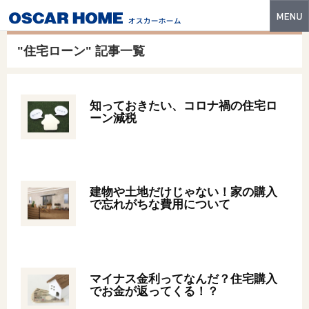
トップ
"住宅ローン" 記事一覧
特長
性能・技術
知っておきたい、コロナ禍の住宅ロ
ーン減税
イベント・モデルハウス
商品ラインナップ
建築実例
建物や土地だけじゃない！家の購入
で忘れがちな費用について
フォトギャラリー
販売中の物件
スマートセレクト
マイナス金利ってなんだ？住宅購入
でお金が返ってくる！？
土地情報