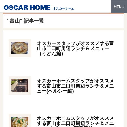
トップ
"富山" 記事一覧
特長
性能・技術
オスカースタッフがオススメする富
山市二口町周辺ランチ＆メニュー
イベント・モデルハウス
（うどん編）
商品ラインナップ
建築実例
オスカーホームスタッフがオススメ
する富山市二口町周辺ランチ＆メニ
フォトギャラリー
ュー(ヘルシー編)
販売中の物件
スマートセレクト
オスカーホームスタッフがオススメ
する富山市二口町周辺ランチ＆メニ
土地情報