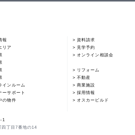
情報
資料請求
エリア
見学予約
県
オンライン相談会
県
県
リフォーム
県
不動産
ラインルーム
商業施設
ナーサポート
採用情報
中の物件
オスカービルド
-1
町四丁目7番地の14