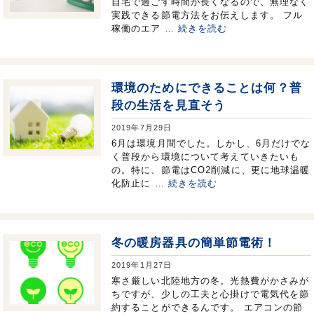
自宅で過ごす時間が長くなるので、無理なく
実践できる節電方法をお伝えします。 フル
稼働のエア
… 続きを読む
環境のためにできることは何？普
段の生活を見直そう
2019年7月29日
6月は環境月間でした。しかし、6月だけでな
く普段から環境について考えていきたいも
の。特に、節電はCO2削減に、更に地球温暖
化防止に
… 続きを読む
冬の暖房器具の簡単節電術！
2019年1月27日
寒さ厳しい北陸地方の冬。光熱費がかさみが
ちですが、少しの工夫と心掛けで電気代を節
約することができるんです。 エアコンの節