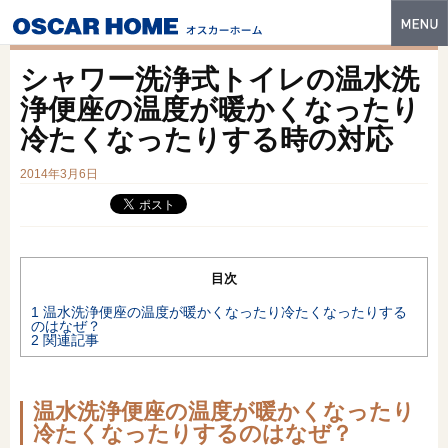
トップ
シャワー洗浄式トイレの温水洗
特長
浄便座の温度が暖かくなったり
冷たくなったりする時の対応
性能・技術
2014年3月6日
イベント・モデルハウス
商品ラインナップ
建築実例
目次
フォトギャラリー
1
温水洗浄便座の温度が暖かくなったり冷たくなったりする
のはなぜ？
2
関連記事
販売中の物件
スマートセレクト
温水洗浄便座の温度が暖かくなったり
冷たくなったりするのはなぜ？
土地情報