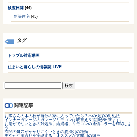
検査日誌
(44)
新築住宅
(43)
タグ
トラブル対応動画
住まいと暮らしの情報誌 LIVE
検
索:
関連記事
お隣さんの木の枝が自分の家に入っていたら？木の伐採の対処法
インナーガレージのガレージリモコンは取替え＆追加が出来ます。
お湯がでないときの対処法。給湯器、リモコンの通信エラーを確認しよ
う
玄関の鍵穴がかかりにくいときの潤滑剤の種類
爽やかな風通りを実現する、オススメな玄関用の網戸