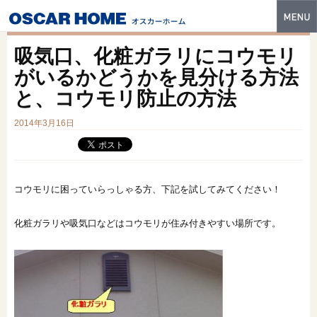
トップ
吸気口、化粧ガラリにコウモリ
特長
がいるかどうかを見分ける方法
と、コウモリ防止の方法
性能・技術
2014年3月16日
イベント・モデルハウス
商品ラインナップ
建築実例
コウモリに困っていらっしゃる方、下記を試してみてください！
フォトギャラリー
化粧ガラリや吸気口などはコウモリが住み付きやすい場所です。
販売中の物件
スマートセレクト
土地情報