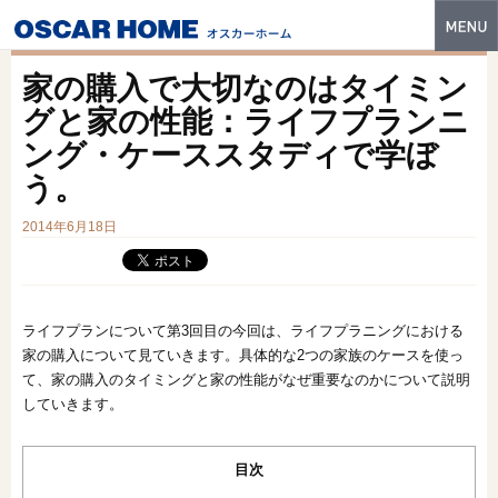
トップ
家の購入で大切なのはタイミン
特長
グと家の性能：ライフプランニ
ング・ケーススタディで学ぼ
性能・技術
う。
イベント・モデルハウス
2014年6月18日
商品ラインナップ
建築実例
ライフプランについて第3回目の今回は、ライフプラニングにおける
フォトギャラリー
家の購入について見ていきます。具体的な2つの家族のケースを使っ
て、家の購入のタイミングと家の性能がなぜ重要なのかについて説明
販売中の物件
していきます。
スマートセレクト
目次
土地情報