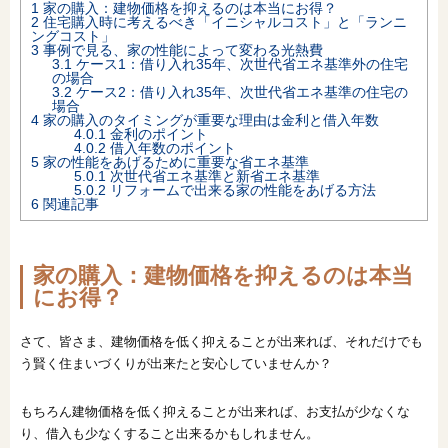
1
家の購入：建物価格を抑えるのは本当にお得？
2
住宅購入時に考えるべき「イニシャルコスト」と「ランニ
オンライン相談会
ングコスト」
3
事例で見る、家の性能によって変わる光熱費
3.1
ケース1：借り入れ35年、次世代省エネ基準外の住宅
の場合
3.2
ケース2：借り入れ35年、次世代省エネ基準の住宅の
場合
4
家の購入のタイミングが重要な理由は金利と借入年数
4.0.1
金利のポイント
4.0.2
借入年数のポイント
5
家の性能をあげるために重要な省エネ基準
5.0.1
次世代省エネ基準と新省エネ基準
5.0.2
リフォームで出来る家の性能をあげる方法
6
関連記事
家の購入：建物価格を抑えるのは本当
にお得？
さて、皆さま、建物価格を低く抑えることが出来れば、それだけでも
う賢く住まいづくりが出来たと安心していませんか？
もちろん建物価格を低く抑えることが出来れば、お支払が少なくな
り、借入も少なくすること出来るかもしれません。