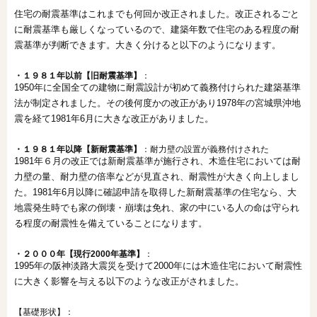
住宅の耐震基準はこれまでも何回か改正されました。改正されるごと
に耐震基準も厳しくなっているので、建築年数で住宅のある程度の耐
震基準が判断できます。大きく分けると以下のようになります。
・１９８１年以前【旧耐震基準】
：
1950年に全国全ての建物に耐震設計が初めて義務付けられた建築基準
法が制定されました。その後何度かの改正があり1978年の宮城県沖地
震を経て1981年6月に大きな改正がありました。
・１９８１年以降【新耐震基準】
：耐力壁の設置が義務付けされた
1981年６月の改正では新耐震基準が施行され、木造住宅においては耐
力壁の量、耐力壁の倍率などが見直され、耐震性が大きく向上しまし
た。1981年6月以降に確認申請を取得した新耐震基準の住宅なら、大
地震発生時でも家の倒壊・崩壊は免れ、家の中にいる人の命は守られ
る程度の耐震性を備えていることになります。
・２０００年【現行2000年基準】
：
1995年の阪神淡路大震災を受けて2000年には木造住宅において耐震性
に大きく影響を与える以下のような改正がされました。
【基礎形状】：