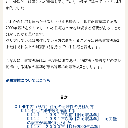
が、外観的にはほとんど損傷を受けていない様子で建っていたのも印
象的でした。
これから住宅を買ったり借りたりする場合は、現行耐震基準である
2000年基準をクリアしている住宅なのかを確認する必要があることが
分かったかと思います。
クリアしていれば居住している方の命を守ることが出来る耐震等級1
またはそれ以上の耐震性能を持っている住宅と言えます。
ちなみに、耐震等級は1から3等級まであり、消防署・警察などの防災
拠点になる建物の基準が最高等級の耐震等級3となります。
※耐震性についてはこちら
目次
0.1
◆中古（既存）住宅の耐震性の見極め方
0.1.1
住宅の築年数を確認する
0.1.1.1
・１９８１年以前【旧耐震基準】：
0.1.1.2
・１９８１年以降【新耐震基準】：耐力壁
の設置が義務付けされた
0.1.1.3
・２０００年【現行2000年基準】：