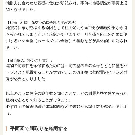
地耐力に合わせた基礎の仕様が明記され、事前の地盤調査が事実上必
須となりました。
【柱頭、柱脚、筋交いの接合部の接合方法】：
地震時に家が崩壊する原因として柱の足元や頭部分が基礎や梁から引
き抜かれてしまうという現象がありますが、引き抜き防止のために使
用する止め金物（ホールダウン金物）の種類などが具体的に明記され
ました。
【耐力壁のバランス配置】：
建物の耐震性を確保するためには、耐力壁の量の確保とともに壁をバ
ランスよく配置することが大切で、この改正後は壁配置のバランス計
算が必要となりました。
以上のように住宅の築年数を知ることで、どの耐震基準で建てられた
建物であるかを知ることができます。
必ず住宅の確認申請や建築図面などの書類から築年数を確認しましょ
う。
平面図で間取りを確認する