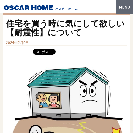
トップ
住宅を買う時に気にして欲しい
特長
【耐震性】について
性能・技術
2024年2月9日
イベント・モデルハウス
商品ラインナップ
建築実例
フォトギャラリー
販売中の物件
スマートセレクト
土地情報