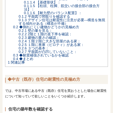
0.1.1.4
【基礎形状】：
0.1.1.5
【柱頭、柱脚、筋交いの接合部の接合方
法】：
0.1.1.6
【耐力壁のバランス配置】：
0.1.2
平面図で間取りを確認する
0.1.3
デザイン住宅は耐震性に注意が必要-–構造を無視
する傾向がある（構造が不備）
0.2
◆倒れにくい建物かどうかの見極め方
0.2.1
壁の量を見る：
0.2.2
2階と１階の直下率を確認：
0.2.3
建物の重さの確認：
0.2.4
１階２階に大きな部屋のある家：
0.2.5
１階に車庫（ピロティ）がある家：
0.2.6
３つの基本：
0.2.7
平面図が凸凹していないこと：
0.3
◆耐震補強されているかを確認
0.4
◆まとめ
1
関連記事
◆中古（既存）住宅の耐震性の見極め方
では、中古市場にある中古（既存）住宅を買おうとした場合に耐震性
について知っていて欲しいことをいくつか紹介します。
住宅の築年数を確認する