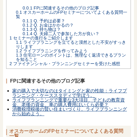
0.0.1
FPに関連するその他のブログ記事
オンライン相談会
0.1
オスカーホームのFPセミナーについてよくある質問一
覧
0.1.1
Q. 予約は必要？
0.1.2
Q. お金はかかるの？
0.1.3
Q. 持ち物は？
0.1.4
Q. 夫婦二人で参加した方が良い？
1
セミナーの進行をご紹介します
1.1
ライフプラニングを立てると漠然とした不安がすっき
りします
1.2
ライフプラニングを作ってみよう
1.3
住宅ローンのポイントは、無理なく返済できるプラン
を知ること
2
ファイナンシャル・プランニングセミナーを受けた感想
FPに関連するその他のブログ記事
家の購入で大切なのはタイミングと家の性能：ライフプ
ランニング・ケーススタディで学ぼう。
ライフプランニングで重要な3大項目、子どもの教育資
金、老後の資金、車の購入費用はいくら必要？
消費税増税後の賢い住まいづくり。ライフプランニング
から始めよう。
オスカーホームのFPセミナーについてよくある質問
一覧