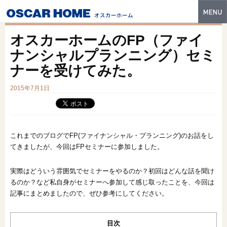
トップ
オスカーホームのFP（ファイ
特長
ナンシャルプランニング）セミ
ナーを受けてみた。
性能・技術
2015年7月1日
イベント・モデルハウス
商品ラインナップ
建築実例
これまでのブログでFP(ファイナンシャル・プランニング)のお話をし
てきましたが、今回はFPセミナーに参加しました。
フォトギャラリー
実際はどういう雰囲気でセミナーをやるのか？初回はどんな話を聞け
販売中の物件
るのか？など私自身がセミナーへ参加して感じ取ったことを、今回は
記事にまとめましたので、ぜひ参考にしてください。
スマートセレクト
土地情報
目次