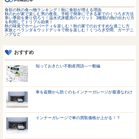
食欲の秋の食べ物ランキング！秋に食欲が増える理由
秋のわが家で楽しむ男の夜長。手軽で簡単にできる家でのくつろぎ方法
寒い季節を乗り切ろう！温水式床暖房のメリット: 3種類の熱の伝わり方
を利用してトリプル効果！
秋の味覚でホームパーティを楽しむ！秋の家でのおすすめな過ごし方
家族とベランダ＆ウッドデッキで秋を楽しむ！くつろぎ空間、ガーデニ
ングなど
おすすめ
知っておきたい不動産用語—一般編
車を盗難から防ぐのもインナーガレージが最適なわけ
インナーガレージで車の買取価格が上がる！？