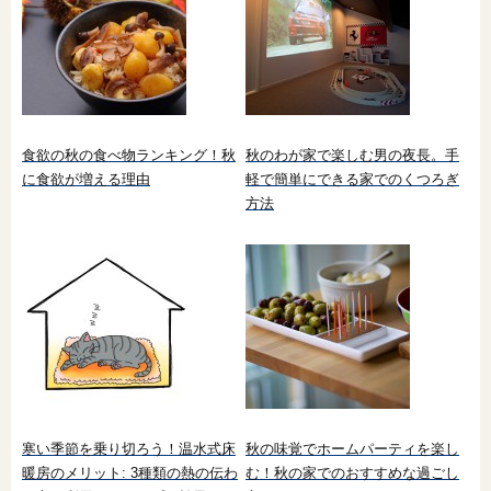
食欲の秋の食べ物ランキング！秋
秋のわが家で楽しむ男の夜長。手
に食欲が増える理由
軽で簡単にできる家でのくつろぎ
方法
寒い季節を乗り切ろう！温水式床
秋の味覚でホームパーティを楽し
暖房のメリット: 3種類の熱の伝わ
む！秋の家でのおすすめな過ごし