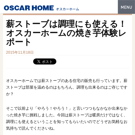
トップ
薪ストーブは調理にも使える！
特長
オスカーホームの焼き芋体験レ
ポート
性能・技術
2015年11月18日
イベント・モデルハウス
商品ラインナップ
建築実例
オスカーホームでは薪ストーブのある住宅の販売も行っています。薪
ストーブは部屋を温めるのはもちろん、調理も出来るのはご存じです
フォトギャラリー
か？
販売中の物件
そこで以前より「やろう！やろう！」と言いつつもなかなか出来なか
った焼き芋に挑戦しました。今回は薪ストーブは暖房だけではなく、
スマートセレクト
調理にも使えるということを知ってもらいたいのでどうぞお気軽なお
気持ちで読んでくださいね。
土地情報