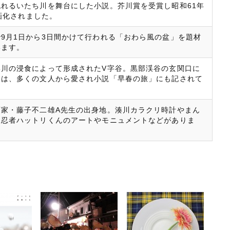
れるいたち川を舞台にした小説。芥川賞を受賞し昭和61年
映画化されました。
9月1日から3日間かけて行われる「おわら風の盆」を題材
います。
部川の浸食によって形成されたV字谷。黒部渓谷の玄関口に
泉は、多くの文人から愛され小説「早春の旅」にも記されて
画家・藤子不二雄A先生の出身地。湊川カラクリ時計やまん
、忍者ハットリくんのアートやモニュメントなどがありま