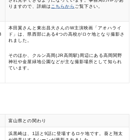
され見学できるようになっています。事務局のHPがあ
りますので、詳細は
こちらから
ご覧下さい。
本田翼さんと東出昌大さんのW主演映画「アオハライ
3
ド」は、県西部にある4つの高校がロケ地となり撮影さ
れました。
そのほか、クルン高岡(JR高岡駅)周辺にある高岡関野
神社や金屋緑地公園などが主な撮影場所として知られ
ています。
富山県との関わり
浜黒崎は、1話と9話に登場するロケ地です。葵と翔太
が仲直りするシーンが撮影されました。