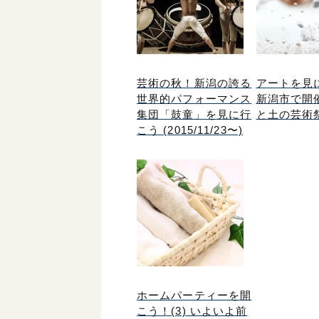
芸術の秋！新潟の誇る
アートを見
世界的パフォーマンス
新潟市で開
集団「鼓童」を見に行
と土の芸術祭
こう (2015/11/23〜)
ホームパーティーを開
こう！(3) いよいよ前