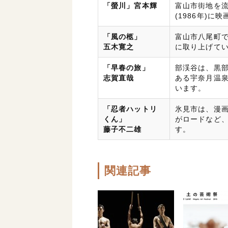
「螢川」宮本輝
富山市街地を流
(1986年)に
「風の柩」
富山市八尾町で
五木寛之
に取り上げて
「早春の旅」
部渓谷は、黒
志賀直哉
ある宇奈月温
います。
「忍者ハットリ
氷見市は、漫
くん」
がロードなど
藤子不二雄
す。
関連記事